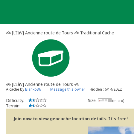
Skip
to
content
🚲​ [L'IàV] Ancienne route de Tours 🚲 Traditional Cache
🚲​ [L'IàV] Ancienne route de Tours 🚲
A cache by
Blanko36
Message this owner
Hidden : 6/14/2022
Difficulty:
Size:
(micro)
Terrain:
Join now to view geocache location details. It's free!