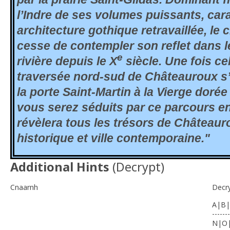
l’Indre de ses volumes puissants, car
architecture gothique retravaillée, le
cesse de contempler son reflet dans le
e
rivière depuis le X
siècle. Une fois cel
traversée nord-sud de Châteauroux s
la porte Saint-Martin à la Vierge doré
vous serez séduits par ce parcours en
révèlera tous les trésors de Châteauro
historique et ville contemporaine."
Additional Hints
(
Decrypt
)
Cnaarnh
Decr
A|B|
-------
N|O