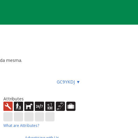
o da mesma.
GC9YKDJ
▼
inhas de Orientação
 curto espaço de tempo. Nessa nota
Attributes
 ativa;
r um geocacher local;
or, tenha em consideração que nesta
eolitter*).
What are Attributes?
esativada além do tempo previsto
Advertising with Us