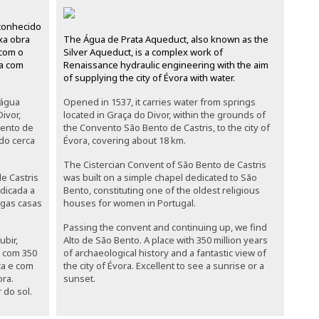
conhecido
xa obra
The Água de Prata Aqueduct, also known as the
 com o
Silver Aqueduct, is a complex work of
ra com
Renaissance hydraulic engineering with the aim
of supplying the city of Évora with water.
 água
Opened in 1537, it carries water from springs
ivor,
located in Graça do Divor, within the grounds of
Bento de
the Convento São Bento de Castris, to the city of
ndo cerca
Évora, covering about 18 km.
The Cistercian Convent of São Bento de Castris
e Castris
was built on a simple chapel dedicated to São
dicada a
Bento, constituting one of the oldest religious
igas casas
houses for women in Portugal.
Passing the convent and continuing up, we find
bir,
Alto de São Bento. A place with 350 million years
r com 350
of archaeological history and a fantastic view of
ca e com
the city of Évora. Excellent to see a sunrise or a
ora.
sunset.
 do sol.