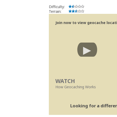
Obrigado pela colaboração
Difficulty:
Bitaro
Terrain:
Community Volunteer Reviewer
Centro de Ajuda
Join now to view geocache locatio
Linhas Orientação
WATCH
How Geocaching Works
Looking for a differ