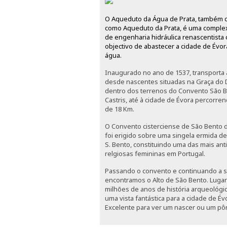
O Aqueduto da Água de Prata, também 
como Aqueduto da Prata, é uma comple
de engenharia hidráulica renascentista
objectivo de abastecer a cidade de Évo
água.
Inaugurado no ano de 1537, transporta
desde nascentes situadas na Graça do D
dentro dos terrenos do Convento São 
Castris, até à cidade de Évora percorre
de 18 Km.
O Convento cisterciense de São Bento d
foi erigido sobre uma singela ermida de
S. Bento, constituindo uma das mais ant
relgiosas femininas em Portugal.
Passando o convento e continuando a su
encontramos o Alto de São Bento. Luga
milhões de anos de história arqueológi
uma vista fantástica para a cidade de Év
Excelente para ver um nascer ou um pôr