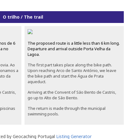
O trilho / The trail
nos de 6
The proposed route is a little less than 6 km long.
da no
Departure and arrival outside Porta Velha da
Lagoa.
lovia. Ao
The first part takes place along the bike path.
ndonamos a
Upon reaching Arco de Santo António, we leave
uto da
the bike path and start the Água de Prata
aqueduct.
Castris,
Arriving at the Convent of São Bento de Castris,
go up to Alto de São Bento.
piscinas
The return is made through the municipal
swimming pools.
ted by Geocaching Portugal
Listing Generator