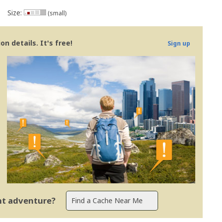
Size:
(small)
n details. It's free!
Sign up
ent adventure?