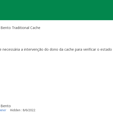
 Bento Traditional Cache
ce necessária a intervenção do dono da cache para verificar o estad
 de Orientação
que regulam a manutenção das geocaches.
algumas soluções possíveis:
ria e reativar a geocache
, dentro do prazo estabelecido pelas L
e com o plano de manutenção
, caso esta não possa ocorrer num
tuar a manutenção,
 indicado abaixo terá de ser ultrapassado para que fique novamente
manutenção da mesma, pode
considerar o processo de
adopção
po
er disponibilidade para assegurar o estado pleno da mesma. Por fav
cache ou os conteúdos da mesma para evitar que se tornem lixo (*g
o Bento
ão ou indicado um motivo válido pelo qual a geocache deva estar d
wner
Hidden : 8/6/2022
a será arquivada num
prazo de 60 dias
.