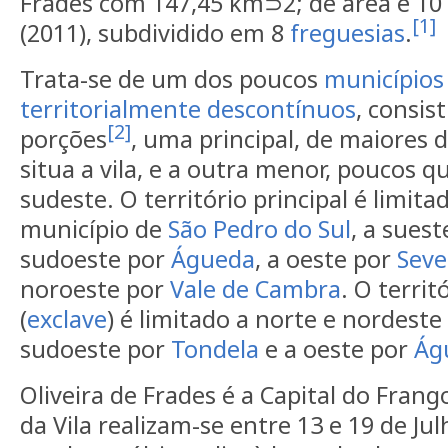
Frades com 147,45 km⊃2; de área e 10
[1]
(2011), subdividido em 8
freguesias
.
Trata-se de um dos poucos
municípios
territorialmente descontínuos
, consis
[2]
porções
, uma principal, de maiores 
situa a vila, e a outra menor, poucos 
sudeste. O território principal é limit
município de
São Pedro do Sul
, a sues
sudoeste por
Águeda
, a oeste por
Seve
noroeste por
Vale de Cambra
. O terri
(
exclave
) é limitado a norte e nordeste
sudoeste por
Tondela
e a oeste por
Ág
Oliveira de Frades é a Capital do Fran
da Vila realizam-se entre 13 e 19 de Ju