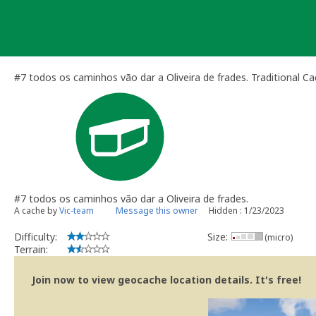
Skip
to
content
#7 todos os caminhos vão dar a Oliveira de frades. Traditional C
#7 todos os caminhos vão dar a Oliveira de frades.
A cache by
Vic-team
Message this owner
Hidden : 1/23/2023
Difficulty:
Size:
(micro)
Terrain:
Join now to view geocache location details. It's free!