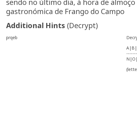
sendo no último dia, à hora de almoço
gastronómica de Frango do Campo
Additional Hints
(
Decrypt
)
prqeb
Decr
A|B|
-------
N|O
(lett