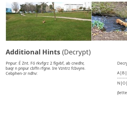
Additional Hints
(
Decrypt
)
Pnpur: É Znt. Fó rkvfgrz 2 fígvbf, ab cnedhr,
Decr
baqr n pnpur cbffn rfgne. Ire Vzntrz fcbvyre.
A|B|
Cebphen-zr ndhv:
-------
N|O
(lett