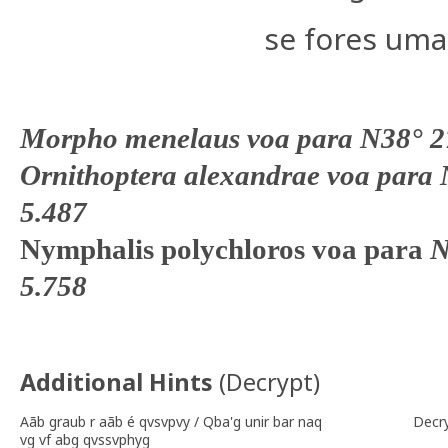
se fores uma
Morpho menelaus voa para N38° 2
Ornithoptera alexandrae voa para
5.487
Nymphalis polychloros voa para
N
5.758
Additional Hints
(
Decrypt
)
Aãb graub r aãb é qvsvpvy / Qba'g unir bar naq
Decr
vg vf abg qvssvphyg