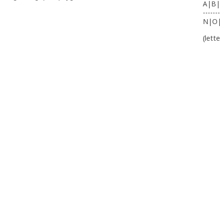
A|B|
-------
N|O
(lett