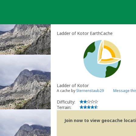
Skip
to
content
Ladder of Kotor EarthCache
Ladder of Kotor
A cache by
Sternenstaub29
Message thi
Difficulty:
Terrain:
Join now to view geocache locatio