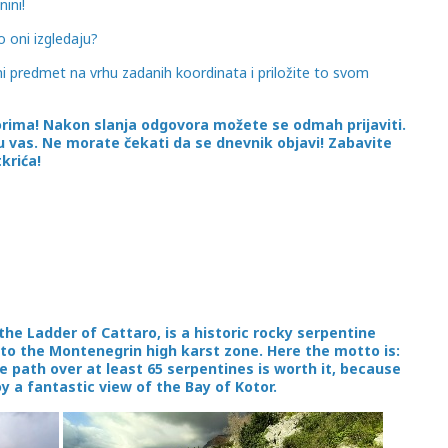
nini!
o oni izgledaju?
ni predmet na vrhu zadanih koordinata i priložite to svom
orima! Nakon slanja odgovora možete se odmah prijaviti.
ću vas. Ne morate čekati da se dnevnik objavi! Zabavite
krića!
he Ladder of Cattaro, is a historic rocky serpentine
to the Montenegrin high karst zone. Here the motto is:
he path over at least 65 serpentines is worth it, because
y a fantastic view of the Bay of Kotor.