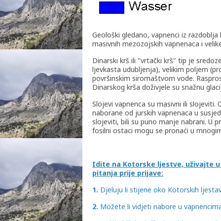
Geološki gledano, vapnenci iz razdoblja
masivnih mezozojskih vapnenaca i velike 
Dinarski krš ili "vrtački krš" tip je sre
ljevkasta udubljenja), velikim poljem (pr
površinskim siromaštvom vode. Raspros
Dinarskog krša doživjele su snažnu glacij
Slojevi vapnenca su masivni ili slojevit
naborane od jurskih vapnenaca u susjed
slojeviti, bili su puno manje nabrani. U p
fosilni ostaci mogu se pronaći u mnogi
Idite na Kotorske ljestve, uživajte 
pitanja prije prijave:
1.
Djeluju li stijene oko Kotorskih ljestava
2.
Možete li vidjeti nabore u vapnencim