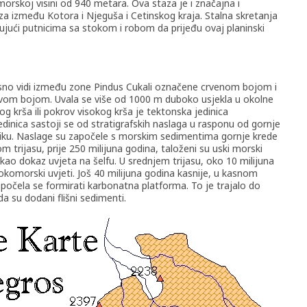
orskoj visini od 940 metara. Ova staza je i značajna i
veza između Kotora i Njeguša i Cetinskog kraja. Stalna skretanja
ći putnicima sa stokom i robom da prijeđu ovaj planinski
sno vidi između zone Pindus Cukali označene crvenom bojom i
avom bojom. Uvala se više od 1000 m duboko usjekla u okolne
og krša ili pokrov visokog krša je tektonska jedinica
inica sastoji se od stratigrafskih naslaga u rasponu od gornje
ku. Naslage su započele s morskim sedimentima gornje krede
om trijasu, prije 250 milijuna godina, taloženi su uski morski
 kao dokaz uvjeta na šelfu. U srednjem trijasu, oko 10 milijuna
okomorski uvjeti. Još 40 milijuna godina kasnije, u kasnom
i i počela se formirati karbonatna platforma. To je trajalo do
a su dodani flišni sedimenti.