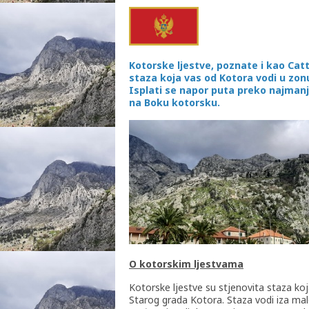
Kotorske ljestve, poznate i kao Cat
staza koja vas od Kotora vodi u zonu 
Isplati se napor puta preko najmanj
na Boku kotorsku.
O kotorskim ljestvama
Kotorske ljestve su stjenovita staza ko
Starog grada Kotora. Staza vodi iza ma