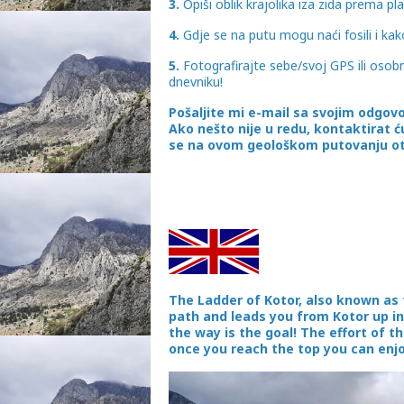
3.
Opiši oblik krajolika iza zida prema pla
4.
Gdje se na putu mogu naći fosili i kak
5.
Fotografirajte sebe/svoj GPS ili osob
dnevniku!
Pošaljite mi e-mail sa svojim odgov
Ako nešto nije u redu, kontaktirat 
se na ovom geološkom putovanju ot
The Ladder of Kotor, also known as t
path and leads you from Kotor up in
the way is the goal! The effort of t
once you reach the top you can enjo