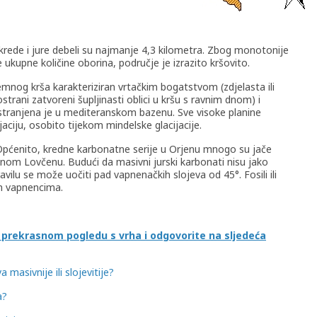
 krede i jure debeli su najmanje 4,3 kilometra. Zbog monotonije
ukupne količine oborina, područje je izrazito kršovito.
dozemnog krša karakteriziran vrtačkim bogatstvom (zdjelasta ili
ostrani zatvoreni šupljinasti oblici u kršu s ravnim dnom) i
tranjena je u mediteranskom bazenu. Sve visoke planine
aciju, osobito tijekom mindelske glacijacije.
i. Općenito, kredne karbonatne serije u Orjenu mnogo su jače
nom Lovčenu. Budući da masivni jurski karbonati nisu jako
ravilu se može uočiti pad vapnenačkih slojeva od 45°. Fosili ili
m vapnencima.
u prekrasnom pogledu s vrha i odgovorite na sljedeća
 masivnije ili slojevitije?
a?