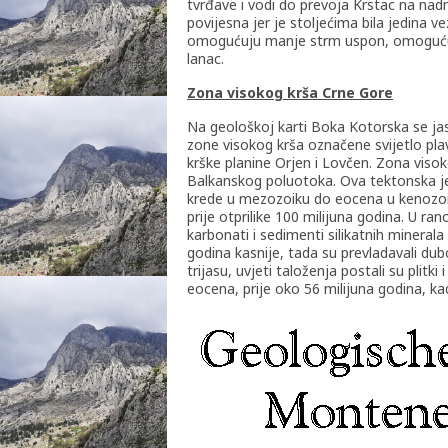
tvrđave i vodi do prevoja Krstac na nadm
povijesna jer je stoljećima bila jedina 
omogućuju manje strm uspon, omogućuju
lanac.
Zona visokog krša Crne Gore
Na geološkoj karti Boka Kotorska se ja
zone visokog krša označene svijetlo pl
krške planine Orjen i Lovčen. Zona visok
Balkanskog poluotoka. Ova tektonska jed
krede u mezozoiku do eocena u kenozoi
prije otprilike 100 milijuna godina. U ran
karbonati i sedimenti silikatnih minerala
godina kasnije, tada su prevladavali dub
trijasu, uvjeti taloženja postali su plitk
eocena, prije oko 56 milijuna godina, kad