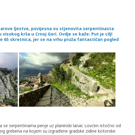
tarove ljestve, povijesna su stjenovita serpentinasta
visokog krša u Crnoj Gori. Ovdje se kaže: Put je cilj!
e 65 skretnica, jer se na vrhu pruža fantastičan pogled
ja se serpentinama penje uz planinski lanac Lovćen istočno od
log grebena na kojem su izgrađene gradske zidine kotorske