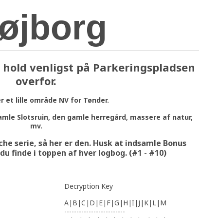
røjborg
 hold venligst på Parkeringspladsen
overfor.
r et lille område NV for Tønder.
mle Slotsruin, den gamle herregård, massere af natur,
mv.
che serie, så her er den. Husk at indsamle Bonus
u finde i toppen af hver logbog. (#1 - #10)
Decryption Key
A|B|C|D|E|F|G|H|I|J|K|L|M
-------------------------