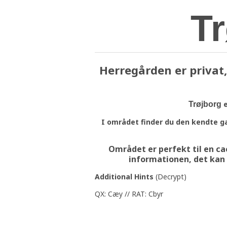
T
Herregården er privat,
e
Trøjborg
I området finder du den kendte ga
Området er perfekt til en ca
informationen, det kan d
Additional Hints
(
Decrypt
)
QX: Cæy // RAT: Cbyr