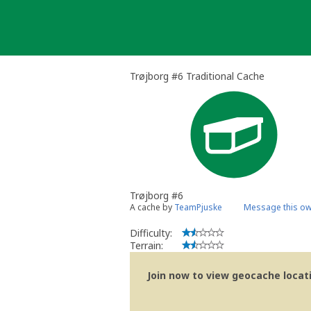
Skip
to
content
Trøjborg #6 Traditional Cache
Trøjborg #6
A cache by
TeamPjuske
Message this o
Difficulty:
Terrain:
Join now to view geocache locatio