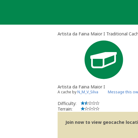
Skip
to
content
Artista da Faina Maior I Traditional Cac
Artista da Faina Maior I
A cache by
N_M_V_Silva
Message this ow
Difficulty:
Terrain:
Join now to view geocache locatio