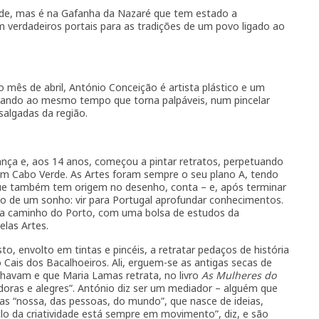
rde, mas é na Gafanha da Nazaré que tem estado a
m verdadeiros portais para as tradições de um povo ligado ao
mês de abril, António Conceição é artista plástico e um
errando ao mesmo tempo que torna palpáveis, num pincelar
salgadas da região.
nça e, aos 14 anos, começou a pintar retratos, perpetuando
am Cabo Verde. As Artes foram sempre o seu plano A, tendo
que também tem origem no desenho, conta – e, após terminar
o de um sonho: vir para Portugal aprofundar conhecimentos.
iu a caminho do Porto, com uma bolsa de estudos da
las Artes.
to, envolto em tintas e pincéis, a retratar pedaços de história
 Cais dos Bacalhoeiros. Ali, erguem-se as antigas secas de
lhavam e que Maria Lamas retrata, no livro
As Mulheres do
oras e alegres”. António diz ser um mediador – alguém que
as “nossa, das pessoas, do mundo”, que nasce de ideias,
ciclo da criatividade está sempre em movimento”, diz, e são