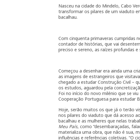
Nasceu na cidade do Mindelo, Cabo Ve
transformar os pilares de um viaduto e
bacalhau.
Com cinquenta primaveras cumpridas no 
contador de histórias, que vai desent
preciso e sereno, as raízes profundas e 
Começou a desenhar era ainda uma cria
as imagens de estrangeiros que visitav
chegado a estudar Construção Civil – 
os estudos, aguardou pela concretizaçã
Foi no início do novo milénio que se v
Cooperação Portuguesa para estudar Be
Hoje, serão muitos os que já o terão vis
nos pilares do viaduto que dá acesso ao
bacalhau e as mulheres que nelas traba
Meu País,
como “desembaraçadas, falad
materializa uma obra, que não é sua, m
influências e referências coletivas. “O 