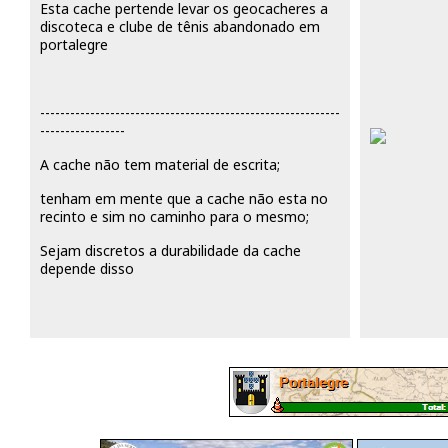
Esta cache pertende levar os geocacheres a
discoteca e clube de tênis abandonado em
portalegre
------------------------------------------------------------
-----------------
A cache não tem material de escrita;
tenham em mente que a cache não esta no
recinto e sim no caminho para o mesmo;
Sejam discretos a durabilidade da cache
depende disso