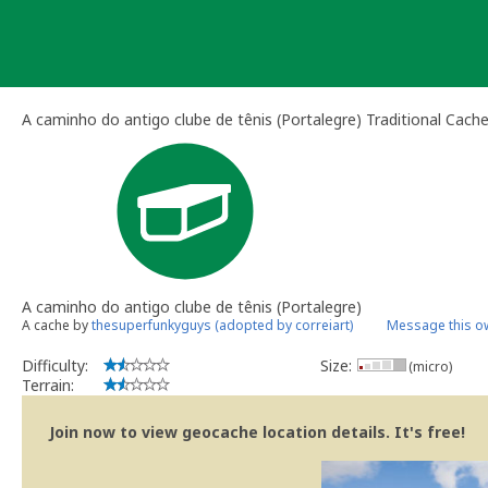
Skip
to
content
A caminho do antigo clube de tênis (Portalegre) Traditional Cach
A caminho do antigo clube de tênis (Portalegre)
A cache by
thesuperfunkyguys (adopted by correiart)
Message this o
Difficulty:
Size:
(micro)
Terrain:
Join now to view geocache location details. It's free!