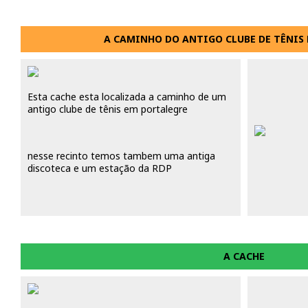
A CAMINHO DO ANTIGO CLUBE DE TÊNIS
Esta cache esta localizada a caminho de um
antigo clube de tênis em portalegre
nesse recinto temos tambem uma antiga
discoteca e um estação da RDP
A CACHE