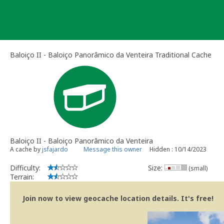
Skip
to
content
Baloiço II - Baloiço Panorâmico da Venteira Traditional Cache
Baloiço II - Baloiço Panorâmico da Venteira
A cache by
jsfajardo
Message this owner
Hidden : 10/14/2023
Difficulty:
Size:
(small)
Terrain:
Join now to view geocache location details. It's free!