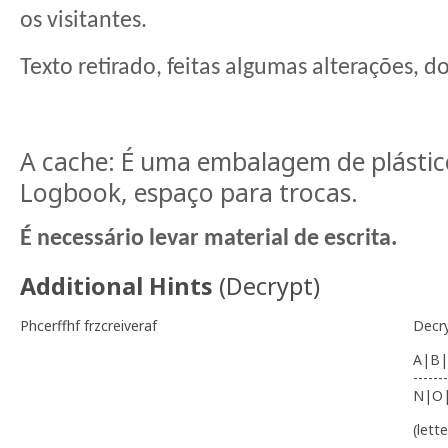
os visitantes.
Texto retirado, feitas algumas alterações, do
A cache: É uma embalagem de plásti
Logbook, espaço para trocas.
É necessário levar material de escrita.
Additional Hints
(
Decrypt
)
Phcerffhf frzcreiveraf
Decr
A|B|
-------
N|O
(lett