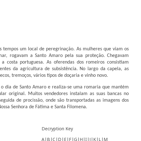
s tempos um local de peregrinação. As mulheres que viam os
 mar, rogavam a Santo Amaro pela sua proteção. Chegavam
 a costa portuguesa. As oferendas dos romeiros consistiam
ntes da agricultura de subsistência. No largo da capela, as
ecos, tremoços, vários tipos de doçaria e vinho novo.
e o dia de Santo Amaro e realiza-se uma romaria que mantém
ular original. Muitos vendedores instalam as suas bancas no
seguida de procissão, onde são transportadas as imagens dos
Nossa Senhora de Fátima e Santa Filomena.
Decryption Key
A|B|C|D|E|F|G|H|I|J|K|L|M