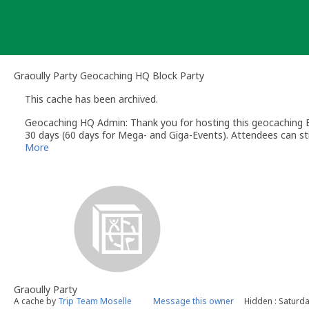
Skip
to
content
Graoully Party Geocaching HQ Block Party
This cache has been archived.
Geocaching HQ Admin: Thank you for hosting this geocaching E
30 days (60 days for Mega- and Giga-Events). Attendees can stil
More
Graoully Party
A cache by
Trip Team Moselle
Message this owner
Hidden : Saturda