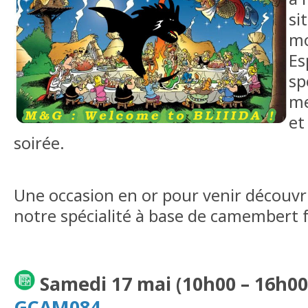
si
mo
Es
sp
me
et
soirée.
Une occasion en or pour venir découvr
notre spécialité à base de camembert f
Samedi 17 mai (10h00 – 16h00
GCAM084