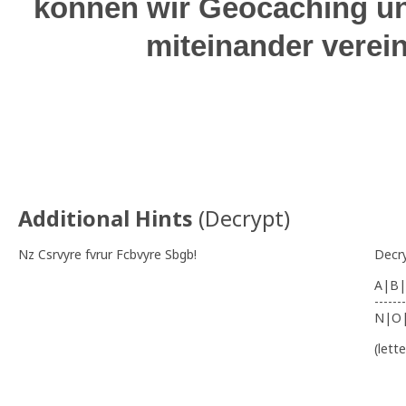
können wir Geocaching u
miteinander verei
Additional Hints
(
Decrypt
)
Nz Csrvyre fvrur Fcbvyre Sbgb!
Decr
A|B|
-------
N|O
(lett