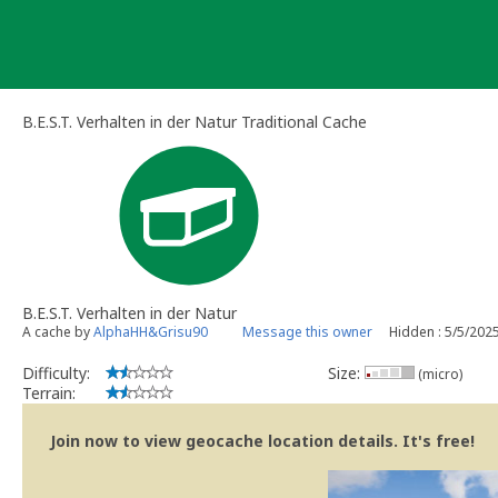
Skip
to
content
B.E.S.T. Verhalten in der Natur Traditional Cache
B.E.S.T. Verhalten in der Natur
A cache by
AlphaHH&Grisu90
Message this owner
Hidden : 5/5/202
Difficulty:
Size:
(micro)
Terrain:
Join now to view geocache location details. It's free!