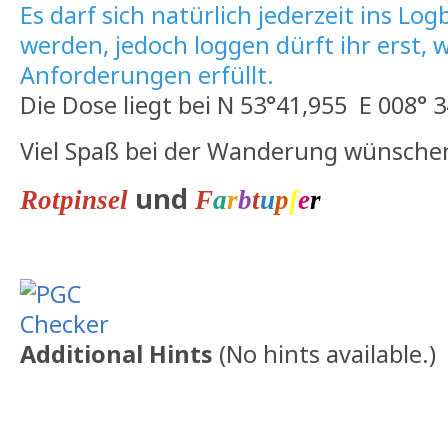
Es darf sich natürlich jederzeit ins L
werden, jedoch loggen dürft ihr erst, 
Anforderungen erfüllt.
Die Dose liegt bei N 53°41,955 E 008° 
Viel Spaß bei der Wanderung wünsche
und
Rotpinsel
F
a
r
b
t
u
p
f
e
r
Additional Hints
(
No hints available.
)