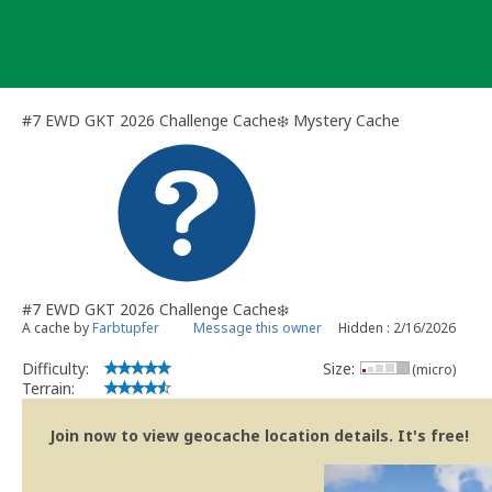
Skip
to
content
#7 EWD GKT 2026 Challenge Cache❄️ Mystery Cache
#7 EWD GKT 2026 Challenge Cache❄️
A cache by
Farbtupfer
Message this owner
Hidden : 2/16/2026
Difficulty:
Size:
(micro)
Terrain:
Join now to view geocache location details. It's free!