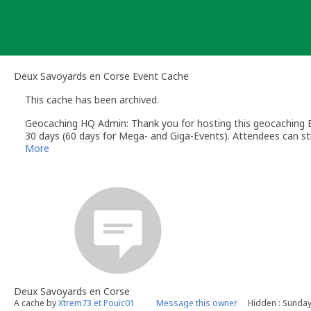
Skip
to
content
Deux Savoyards en Corse Event Cache
This cache has been archived.
Geocaching HQ Admin: Thank you for hosting this geocaching E
30 days (60 days for Mega- and Giga-Events). Attendees can stil
More
Deux Savoyards en Corse
A cache by
Xtrem73 et Pouic01
Message this owner
Hidden : Sunday