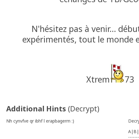
N'hésitez pas à venir... dé
expérimentés, tout le monde e
Xtrem
73
Additional Hints
(
Decrypt
)
Nh cynvfve qr ibhf l erapbagerm :)
Decr
A|B|
-------