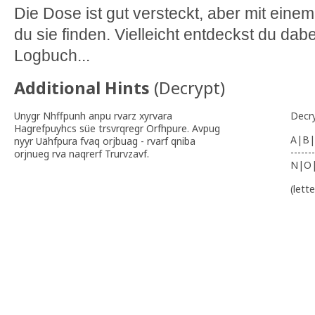
Die Dose ist gut versteckt, aber mit eine
du sie finden. Vielleicht entdeckst du dab
Logbuch...
Additional Hints
(
Decrypt
)
Unygr Nhffpunh anpu rvarz xyrvara
Decr
Hagrefpuyhcs süe trsvrqregr Orfhpure. Avpug
A|B|
nyyr Uähfpura fvaq orjbuag - rvarf qniba
-------
orjnueg rva naqrerf Trurvzavf.
N|O
(lett