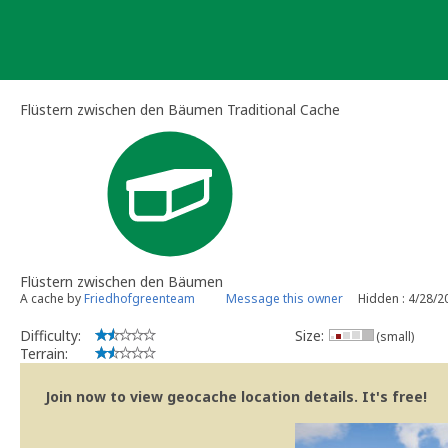
Skip
to
content
Flüstern zwischen den Bäumen Traditional Cache
Flüstern zwischen den Bäumen
A cache by
Friedhofgreenteam
Message this owner
Hidden : 4/28/2
Difficulty:
Size:
(small)
Terrain:
Join now to view geocache location details. It's free!