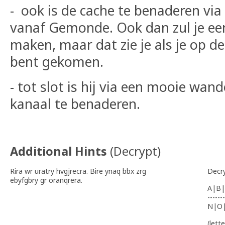
- ook is de cache te benaderen vi
vanaf Gemonde. Ook dan zul je e
maken, maar dat zie je als je op d
bent gekomen.
- tot slot is hij via een mooie wan
kanaal te benaderen.
Additional Hints
(
Decrypt
)
Rira wr uratry hvgjrecra. Bire ynaq bbx zrg
Decr
ebyfgbry gr oranqrera.
A|B|
-------
N|O
(lett