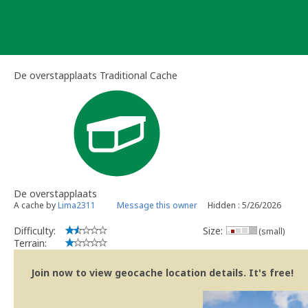
Skip
to
content
De overstapplaats Traditional Cache
De overstapplaats
A cache by
Lima2311
Message this owner
Hidden : 5/26/2026
Difficulty:
Size:
(small)
Terrain:
Join now to view geocache location details. It's free!