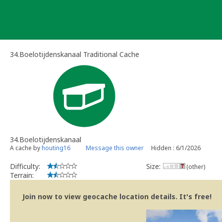
Skip
to
content
34.Boelotijdenskanaal Traditional Cache
34.Boelotijdenskanaal
A cache by
houting16
Message this owner
Hidden : 6/1/2026
Difficulty:
Size:
(other)
Terrain:
Join now to view geocache location details. It's free!