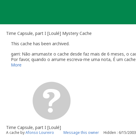
Skip
to
content
Time Capsule, part I [Loulé] Mystery Cache
This cache has been archived.
garri: Não arrumaste o cache desde faz mais de 6 meses, o cac
Por favor, quando o arrume escreva-me uma nota, É um cache 
rapidamente.
More
Um abraço
Time Capsule, part I [Loulé]
A cache by
Afonso Loureiro
Message this owner
Hidden : 6/15/2003