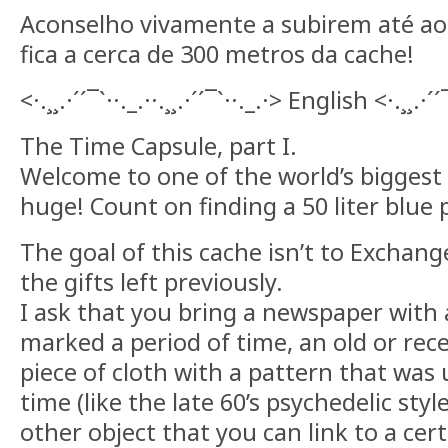
Aconselho vivamente a subirem até a
fica a cerca de 300 metros da cache!
<·.¸¸.·´´¯`··._.··.¸¸.·´´¯`··._.·> English <·.¸¸.·´´¯
The Time Capsule, part I.
Welcome to one of the world’s biggest c
huge! Count on finding a 50 liter blue p
The goal of this cache isn’t to Exchange
the gifts left previously.
I ask that you bring a newspaper wit
marked a period of time, an old or rec
piece of cloth with a pattern that was 
time (like the late 60’s psychedelic styl
other object that you can link to a cert