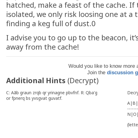
hatched, make a feast of the cache. If 
isolated, we only risk loosing one at a 
finding a keg full of dust.0
I advise you to go up to the beacon, it
away from the cache!
Would you like to know more
Join the
discussion 
Additional Hints
(
Decrypt
)
C: Aãb graun zrqb qr yrinagne pbvfnf. R: Qba'g
Decr
or fpnerq bs yvsgvat guvatf.
A|B|
-------
N|O
(lett