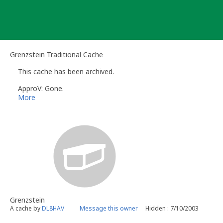
Skip
to
content
Grenzstein Traditional Cache
This cache has been archived.
ApproV: Gone.
More
Grenzstein
A cache by
DL8HAV
Message this owner
Hidden : 7/10/2003