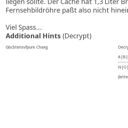
liegen sollte. Der Cache hat 1,3 Liter 
Fernsehbildröhre paßt also nicht hinein
Viel Spass...
Additional Hints
(
Decrypt
)
Gbcbtensvfpure Chaxg
Decr
A|B|
-------
N|O
(lett