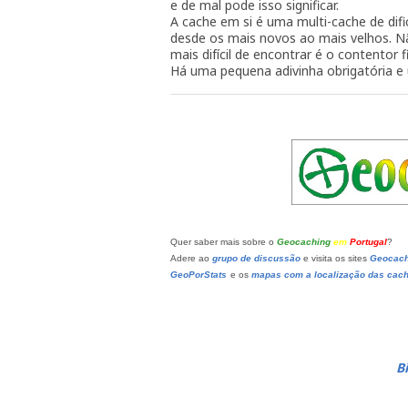
e de mal pode isso significar.
A cache em si é uma multi-cache de difi
desde os mais novos ao mais velhos. N
mais difícil de encontrar é o contentor f
Há uma pequena adivinha obrigatória e um
Quer saber mais sobre o
Geocaching
em
Portugal
?
Adere ao
grupo de discussão
e visita os sites
Geocac
GeoPorStats
e os
mapas com a localização das cac
Bi