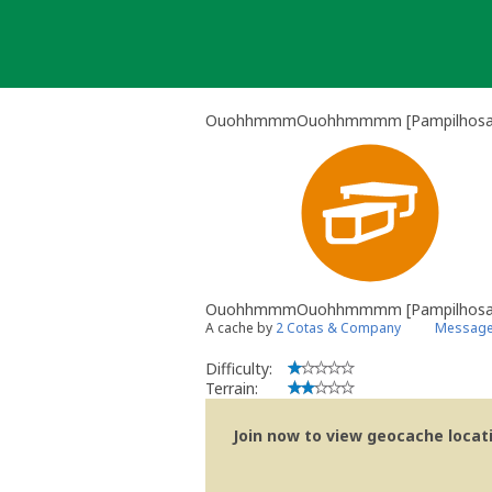
Skip
to
content
OuohhmmmOuohhmmmm [Pampilhosa da
OuohhmmmOuohhmmmm [Pampilhosa d
A cache by
2 Cotas & Company
Message 
Difficulty:
Terrain:
Join now to view geocache locatio