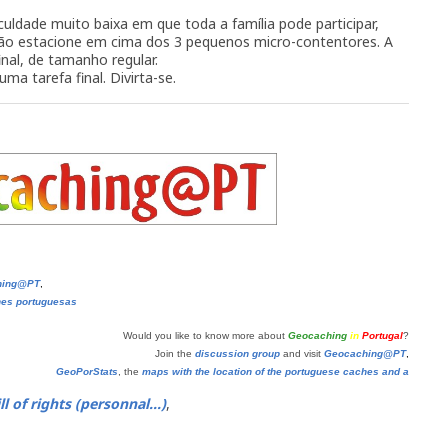
culdade muito baixa em que toda a família pode participar,
ão estacione em cima dos 3 pequenos micro-contentores. A
inal, de tamanho regular.
a tarefa final. Divirta-se.
hing@PT
,
hes portuguesas
Would you like to know more about
Geocaching
in
Portugal
?
Join the
discussion group
and visit
Geocaching@PT
,
GeoPorStats
, the
maps with the location of the portuguese caches and a
ll of rights (personnal...)
,