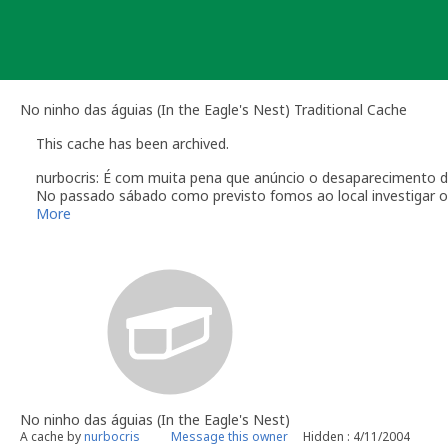
Skip
to
content
No ninho das águias (In the Eagle's Nest) Traditional Cache
This cache has been archived.
nurbocris: É com muita pena que anúncio o desaparecimento de
No passado sábado como previsto fomos ao local investigar os
conseguimos encontrar nenhum rasto da mesma.
More
Visto que moro longe do Penedo Durão e não seria prático vol
visitaram este local, voltar a ser colocada uma cache por que
A ideia de aproveitar este local e a região circundante para u
povoar este local com um novo tesouro.
Fica aqui o meu muito obrigado a todos os que fizeram desta
Um abraço e continuação de boas caçadas.
No ninho das águias (In the Eagle's Nest)
A cache by
nurbocris
Message this owner
Hidden : 4/11/2004