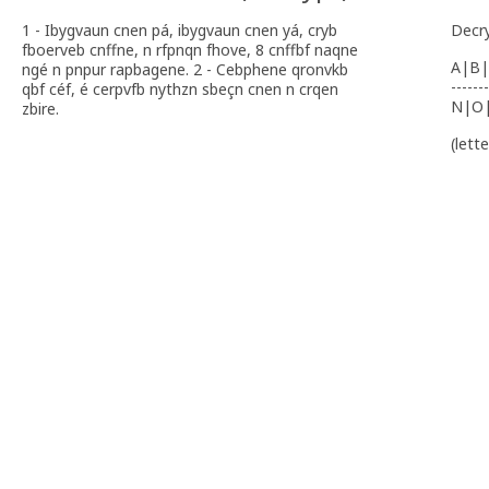
1 - Ibygvaun cnen pá, ibygvaun cnen yá, cryb
Decr
fboerveb cnffne, n rfpnqn fhove, 8 cnffbf naqne
A|B|
ngé n pnpur rapbagene. 2 - Cebphene qronvkb
-------
qbf céf, é cerpvfb nythzn sbeçn cnen n crqen
N|O
zbire.
(lett