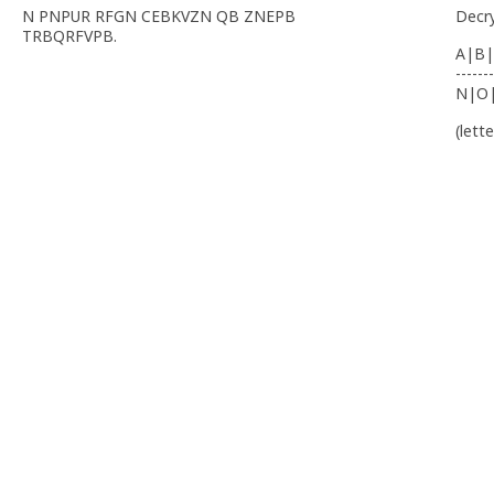
N PNPUR RFGN CEBKVZN QB ZNEPB
Decr
TRBQRFVPB.
A|B|
-------
N|O
(lett