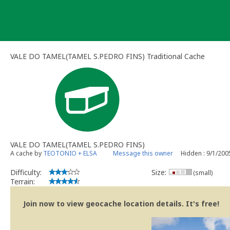
Skip
to
content
VALE DO TAMEL(TAMEL S.PEDRO FINS) Traditional Cache
VALE DO TAMEL(TAMEL S.PEDRO FINS)
A cache by
TEOTONIO + ELSA
Message this owner
Hidden : 9/1/200
Difficulty:
Size:
(small)
Terrain:
Join now to view geocache location details. It's free!