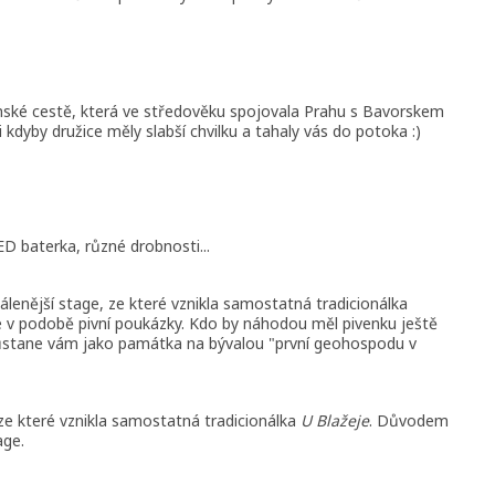
nské cestě, která ve středověku spojovala Prahu s Bavorskem
 kdyby družice měly slabší chvilku a tahaly vás do potoka :)
 baterka, různé drobnosti...
álenější stage, ze které vznikla samostatná tradicionálka
e v podobě pivní poukázky. Kdo by náhodou měl pivenku ještě
zůstane vám jako památka na bývalou "první geohospodu v
 ze které vznikla samostatná tradicionálka
U Blažeje
. Důvodem
age.