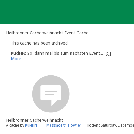
Skip
to
content
Heilbronner Cacherweihnacht Event Cache
This cache has been archived.
KukiHN: So, dann mal bis zum nächsten Event..... [;)]
More
Heilbronner Cacherweihnacht
A cache by
KukiHN
Message this owner
Hidden : Saturday, Decembe