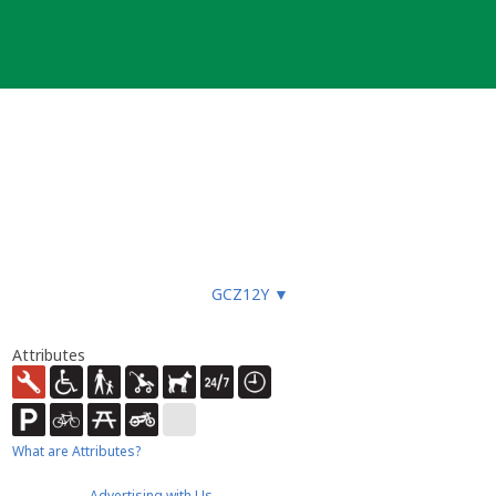
GCZ12Y
▼
Attributes
What are Attributes?
Advertising with Us