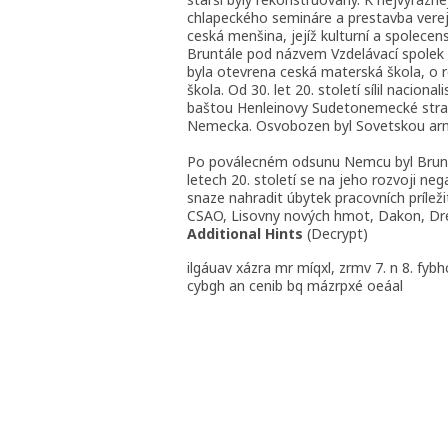
chlapeckého semináre a prestavba verej
ceská menšina, jejíž kulturní a spolecen
Bruntále pod názvem Vzdelávací spolek 
byla otevrena ceská materská škola, o 
škola. Od 30. let 20. století sílil nacio
baštou Henleinovy Sudetonemecké strany
Nemecka. Osvobozen byl Sovetskou arm
Po poválecném odsunu Nemcu byl Bruntá
letech 20. století se na jeho rozvoji neg
snaze nahradit úbytek pracovních príle
CSAO, Lisovny nových hmot, Dakon, Dre
Additional Hints
(
Decrypt
)
ilgáuav xázra mr míqxl, zrmv 7. n 8. fybh
cybgh an cenib bq mázrpxé oeáal