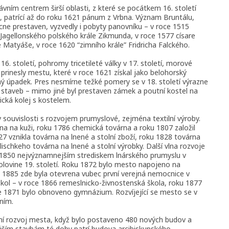
rávním centrem širší oblasti, z které se pocátkem 16. století
, patrící až do roku 1621 pánum z Vrbna. Význam Bruntálu,
cne prestaven, vyzvedly i pobyty panovníku – v roce 1515
I. Jagellonského polského krále Zikmunda, v roce 1577 císare
le Matyáše, v roce 1620 “zimního krále” Fridricha Falckého.
. století, pohromy tricetileté války v 17. století, morové
prinesly mestu, které v roce 1621 získal jako belohorský
ý úpadek. Pres nesmírne težké pomery se v 18. století výrazne
staveb – mimo jiné byl prestaven zámek a poutní kostel na
ická kolej s kostelem.
ouvislosti s rozvojem prumyslové, zejména textilní výroby.
rna na kuži, roku 1786 chemická továrna a roku 1807 založil
27 vznikla továrna na lnené a stolní zboží, roku 1828 továrna
ischkeho továrna na lnené a stolní výrobky. Další vlna rozvoje
ku 1850 nejvýznamnejším strediskem lnárského prumyslu v
olovine 19. století. Roku 1872 bylo mesto napojeno na
e 1885 zde byla otevrena vubec první verejná nemocnice v
škol – v roce 1866 remeslnicko-živnostenská škola, roku 1877
ce 1871 bylo obnoveno gymnázium. Rozvíjející se mesto se v
ním.
ební rozvoj mesta, když bylo postaveno 480 nových budov a
ejším stavbám té doby patrí budova arcibiskupského