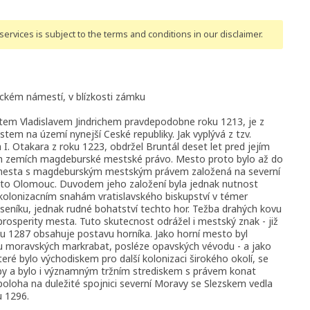
ervices is subject to the terms and conditions
in our disclaimer
.
kém námestí, v blízkosti zámku
em Vladislavem Jindrichem pravdepodobne roku 1213, je z
stem na území nynejší Ceské republiky. Jak vyplývá z tzv.
 I. Otakara z roku 1223, obdržel Bruntál deset let pred jejím
ch zemích magdeburské mestské právo. Mesto proto bylo až do
a mesta s magdeburským mestským právem založená na severní
esto Olomouc. Duvodem jeho založení byla jednak nutnost
 kolonizacním snahám vratislavského biskupství v témer
eníku, jednak rudné bohatství techto hor. Težba drahých kovu
rosperity mesta. Tuto skutecnost odrážel i mestský znak - již
oku 1287 obsahuje postavu horníka. Jako horní mesto byl
 moravských markrabat, posléze opavských vévodu - a jako
eré bylo východiskem pro další kolonizaci širokého okolí, se
by a bylo i významným tržním strediskem s právem konat
 poloha na duležité spojnici severní Moravy se Slezskem vedla
u 1296.