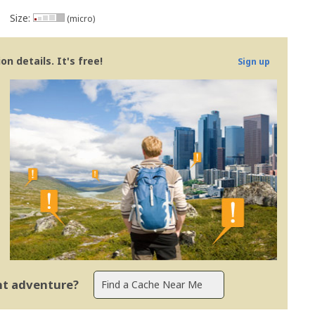
Size:
(micro)
n details. It's free!
Sign up
ent adventure?