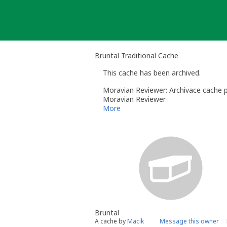
Skip
to
content
Bruntal Traditional Cache
This cache has been archived.
Moravian Reviewer: Archivace cache p
Moravian Reviewer
Reviewer pro Moravskoslezský a Olo
More
Bruntal
A cache by
Macik
Message this owner