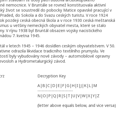
né nemocnice. V Bruntále se rovnež konstituovala aktivní
ský život se soustredil do pobocky Matice opavské pracující v
Praded, do Sokola a do Svazu ceských turistu. V roce 1924
rok pozdeji ceská obecná škola a v roce 1930 ceská meštanská
nalismus u vetšiny nemeckých obyvatel mesta, které se stalo
. V ríjnu 1938 byl Bruntál obsazen vojsky nacistického
ádou 7. kvetna 1945.
l v letech 1945 – 1946 dosídlen ceským obyvatelstvem. V 50.
ativne odrazila likvidace tradicního textilního prumyslu. Ve
žitostí byly vybudovány nové závody – automobilové opravny
vosloh a Hydrometalurgický závod.
crz
Decryption Key
A|B|C|D|E|F|G|H|I|J|K|L|M
-------------------------
N|O|P|Q|R|S|T|U|V|W|X|Y|Z
(letter above equals below, and vice versa)