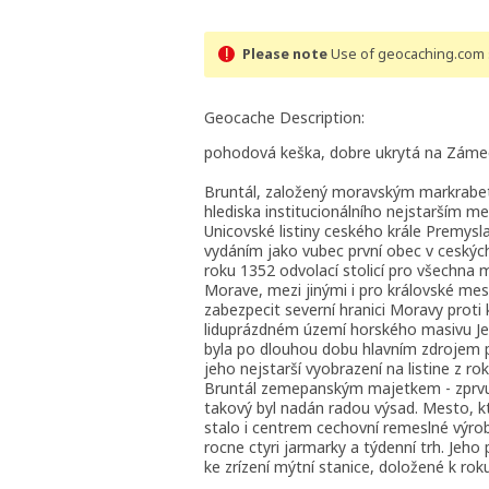
Please note
Use of geocaching.com s
Geocache Description:
pohodová keška, dobre ukrytá na Zámec
Bruntál, založený moravským markrabet
hlediska institucionálního nejstarším me
Unicovské listiny ceského krále Premysla
vydáním jako vubec první obec v ceský
roku 1352 odvolací stolicí pro všechn
Morave, mezi jinými i pro královské m
zabezpecit severní hranici Moravy proti
liduprázdném území horského masivu Jes
byla po dlouhou dobu hlavním zdrojem p
jeho nejstarší vyobrazení na listine z r
Bruntál zemepanským majetkem - zprvu
takový byl nadán radou výsad. Mesto, kt
stalo i centrem cechovní remeslné výro
rocne ctyri jarmarky a týdenní trh. Jeho
ke zrízení mýtní stanice, doložené k rok