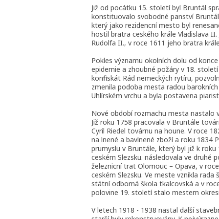
Již od pocátku 15. století byl Bruntál sp
konstituovalo svobodné panství Bruntál
který jako rezidencní mesto byl renesan
hostil bratra ceského krále Vladislava I
Rudolfa II., v roce 1611 jeho bratra krá
Pokles významu okolních dolu od konce 16
epidemie a zhoubné požáry v 18. století 
konfiskát Rád nemeckých rytíru, pozvoln
zmenila podoba mesta radou barokních 
Uhlírském vrchu a byla postavena piarist
Nové období rozmachu mesta nastalo v s
Již roku 1758 pracovala v Bruntále tová
Cyril Riedel továrnu na houne. V roce 18
na lnené a bavlnené zboží a roku 1834 Pl
prumyslu v Bruntále, který byl již k ro
ceském Slezsku. následovala ve druhé p
železnicní trat Olomouc – Opava, v roc
ceském Slezsku. Ve meste vznikla rada 
státní odborná škola tkalcovská a v ro
polovine 19. století stalo mestem okres
V letech 1918 - 1938 nastal další stav
starší byly rekonstruovány. K nejvýrazn