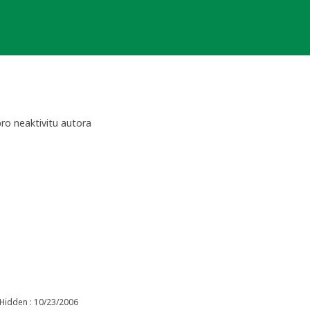
ro neaktivitu autora
moucký kraj
Hidden : 10/23/2006