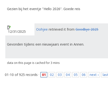
Gezien bij het eventje "Hello 2026". Goede reis
Oohjee
retrieved it from
Goodbye 2025
12/31/2025
Gevonden tijdens een nieuwjaars event in Annen.
data on this page is cached for 3 mins
01-10 of 925 records ·
01
02
03
04
05
06
next ›
las