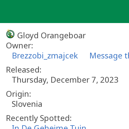
Skip
to
content
Gloyd Orangeboar
Owner:
Brezzobi_zmajcek
Message t
Released:
Thursday, December 7, 2023
Origin:
Slovenia
Recently Spotted:
In De Geheime Tuin