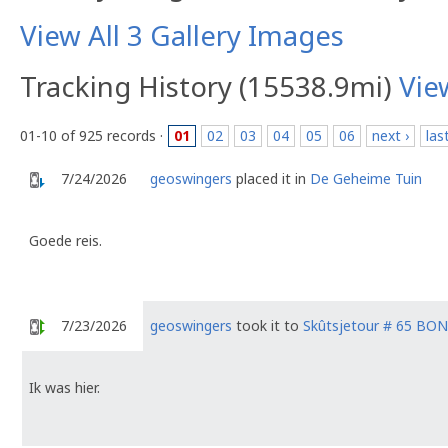
View All 3 Gallery Images
Tracking History (15538.9mi)
Vie
01-10 of 925 records ·
01
02
03
04
05
06
next ›
las
7/24/2026
geoswingers
placed it in
De Geheime Tuin
Goede reis.
7/23/2026
geoswingers
took it to
Skûtsjetour # 65 BO
Ik was hier.