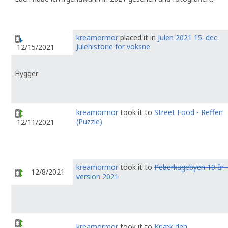
kreamormor
placed it in
Julen 2021 15. dec.
Julehistorie for voksne
12/15/2021
Hygger
kreamormor
took it to
Street Food - Reffen
(Puzzle)
12/11/2021
kreamormor
took it to
Peberkagebyen 10 år 
12/8/2021
version 2021
kreamormor
took it to
Knæk den