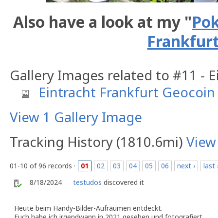
Also have a look at my "
Pok
Frankfurt
Gallery Images related to #11 - 
Eintracht Frankfurt Geocoin
View 1 Gallery Image
Tracking History (1810.6mi)
View
01-10 of 96 records ·
01
02
03
04
05
06
next ›
last 
8/18/2024
testudos
discovered it
Heute beim Handy-Bilder-Aufräumen entdeckt.
Euch habe ich irgendwann in 2021 gesehen und fotografiert.