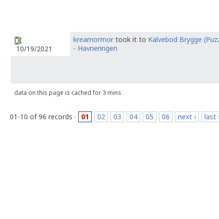
kreamormor
took it to
Kalvebod Brygge (Puzz
- Havneringen
10/19/2021
data on this page is cached for 3 mins
01-10 of 96 records ·
01
02
03
04
05
06
next ›
last 