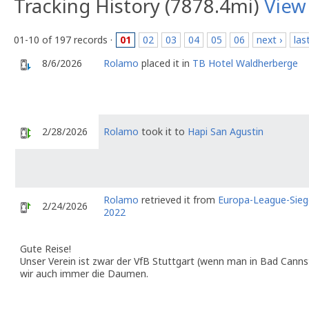
Tracking History (7878.4mi)
View
01-10 of 197 records ·
01
02
03
04
05
06
next ›
las
8/6/2026
Rolamo
placed it in
TB Hotel Waldherberge
2/28/2026
Rolamo
took it to
Hapi San Agustin
Rolamo
retrieved it from
Europa-League-Sieg
2/24/2026
2022
Gute Reise!
Unser Verein ist zwar der VfB Stuttgart (wenn man in Bad Canns
wir auch immer die Daumen.