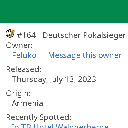
Skip
to
content
#164 - Deutscher Pokalsieger
Owner:
Feluko
Message this owner
Released:
Thursday, July 13, 2023
Origin:
Armenia
Recently Spotted:
In TB Hotel Waldherberge