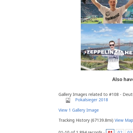
Also hav
Gallery Images related to #108 - Deut
Pokalsieger 2018
View 1 Gallery Image
Tracking History (67139.8mi)
View Ma
01-10 of 1,894 records ·
01
02
03