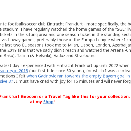
ite football/soccer club Eintracht Frankfurt - more specifically, the b
 the stadium, I have regularly watched the home games of the "SGE" li
tickets in the sitting area and one season ticket in the standing secti
visit away games, preferably those in the Europa League where I c
The last two EL seasons took me to Milan, Lisbon, London, Azerbaijan
r the 2019 final that we sadly didn't reach and watched the Arsenal-
n Baku), Tallinn (& Helsinki), Vaduz and Strasbourg.
atest day I experienced with Eintracht Frankfurt up until 2022 whe
victory in 2018
(our first title since 30 years), for which I was also liv
otions I felt
when Gacinovic ran towards the empty Bayern goal in 
sive 3:1
. I must have cried with joy for 15 minutes and will never for
rankfurt Geocoin or a Travel Tag like this for your collection,
at my
Shop
!