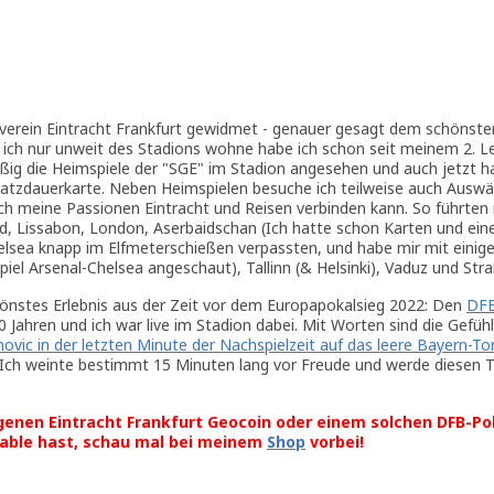
sverein Eintracht Frankfurt gewidmet - genauer gesagt dem schönsten
a ich nur unweit des Stadions wohne habe ich schon seit meinem 2. L
g die Heimspiele der "SGE" im Stadion angesehen und auch jetzt h
latzdauerkarte. Neben Heimspielen besuche ich teilweise auch Auswä
ich meine Passionen Eintracht und Reisen verbinden kann. So führten 
d, Lissabon, London, Aserbaidschan (Ich hatte schon Karten und eine
elsea knapp im Elfmeterschießen verpassten, und habe mir mit einig
Spiel Arsenal-Chelsea angeschaut), Tallinn (& Helsinki), Vaduz und Str
hönstes Erlebnis aus der Zeit vor dem Europapokalsieg 2022: Den
DFB
30 Jahren und ich war live im Stadion dabei. Mit Worten sind die Gefühl
novic in der letzten Minute der Nachspielzeit auf das leere Bayern-To
Ich weinte bestimmt 15 Minuten lang vor Freude und werde diesen 
genen Eintracht Frankfurt Geocoin oder einem solchen DFB-Po
able hast, schau mal bei meinem
Shop
vorbei!