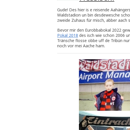
Gude! Des hier is e reisende Aahänger
Waldstadion un bin desdewesche schon 
zweide Zuhaus für misch, abber aach 
Bevor mir den Eurobbabokal 2022 g
Pokal 2018
des isch wie schon 2006 un 
Tränsche flosse obbe uff de Tribün nu
noch vor mei Aache ham.