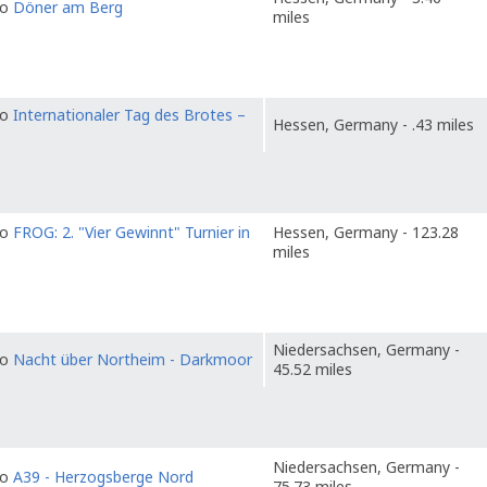
to
Döner am Berg
miles
to
Internationaler Tag des Brotes –
Hessen, Germany - .43 miles
to
FROG: 2. "Vier Gewinnt" Turnier in
Hessen, Germany - 123.28
miles
Niedersachsen, Germany -
to
Nacht über Northeim - Darkmoor
45.52 miles
Niedersachsen, Germany -
to
A39 - Herzogsberge Nord
75.73 miles