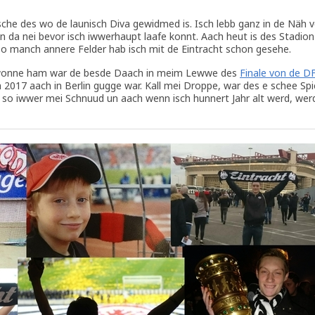
sche des wo de launisch Diva gewidmed is. Isch lebb ganz in de Näh 
da nei bevor isch iwwerhaupt laafe konnt. Aach heut is des Stadion 
so manch annere Felder hab isch mit de Eintracht schon gesehe.
ewonne ham war de besde Daach in meim Lewwe des
Finale von de D
2017 aach in Berlin gugge war. Kall mei Droppe, war des e schee Spi
r so iwwer mei Schnuud un aach wenn isch hunnert Jahr alt werd, wer