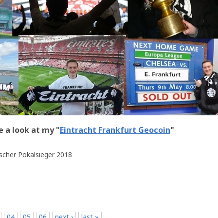
e a look at my "
Eintracht Frankfurt Geocoin
"
scher Pokalsieger 2018
p
04
05
06
next ›
last »