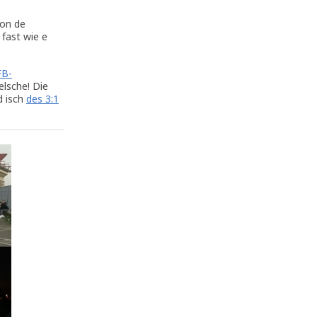
von de
fast wie e
FB-
elsche! Die
d isch
des 3:1