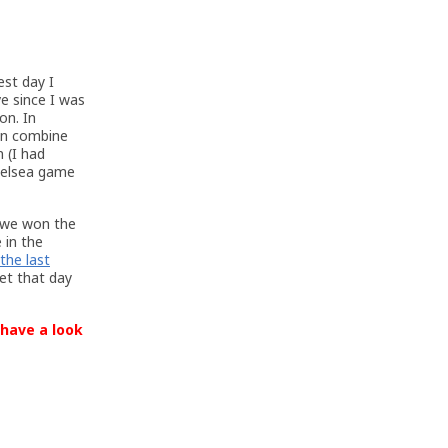
est day I
ve since I was
on. In
an combine
 (I had
Chelsea game
n we won the
e in the
the last
get that day
 have a look