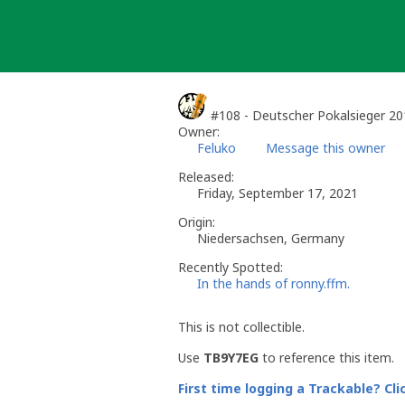
Skip
to
content
#108 - Deutscher Pokalsieger 2
Owner:
Feluko
Message this owner
Released:
Friday, September 17, 2021
Origin:
Niedersachsen, Germany
Recently Spotted:
In the hands of ronny.ffm.
This is not collectible.
Use
TB9Y7EG
to reference this item.
First time logging a Trackable? Cli