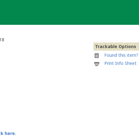
018
Trackable Options
Found this item? 
Printable
Print Info Sheet
information
sheet
to
attach
to
#108
-
Deutscher
Pokalsieger
2018
ck here.