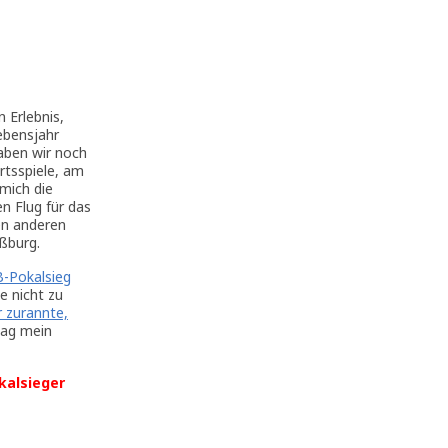
 Erlebnis,
ebensjahr
aben wir noch
rtsspiele, am
mich die
n Flug für das
en anderen
aßburg.
-Pokalsieg
e nicht zu
r zurannte,
Tag mein
kalsieger