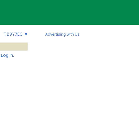
TB9Y7EG
▼
Advertising with Us
Log in.