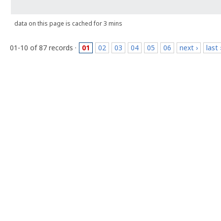
data on this page is cached for 3 mins
01-10 of 87 records ·
01
02
03
04
05
06
next ›
last 