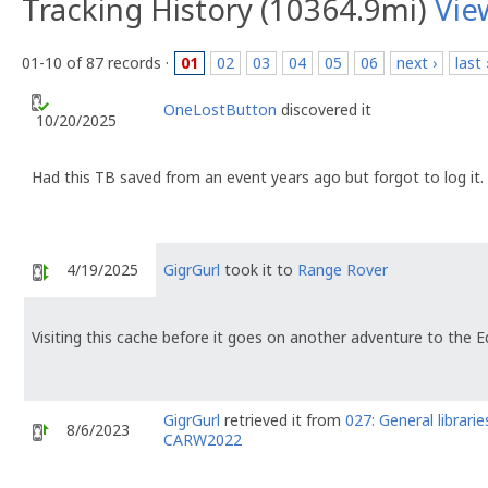
Tracking History (10364.9mi)
Vie
01-10 of 87 records ·
01
02
03
04
05
06
next ›
last 
OneLostButton
discovered it
10/20/2025
Had this TB saved from an event years ago but forgot to log it. 
4/19/2025
GigrGurl
took it to
Range Rover
Visiting this cache before it goes on another adventure to the
GigrGurl
retrieved it from
027: General librarie
8/6/2023
CARW2022