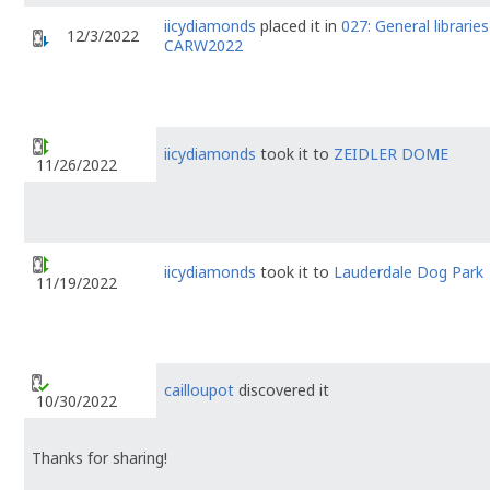
iicydiamonds
placed it in
027: General libraries
12/3/2022
CARW2022
iicydiamonds
took it to
ZEIDLER DOME
11/26/2022
iicydiamonds
took it to
Lauderdale Dog Park
11/19/2022
cailloupot
discovered it
10/30/2022
Thanks for sharing!