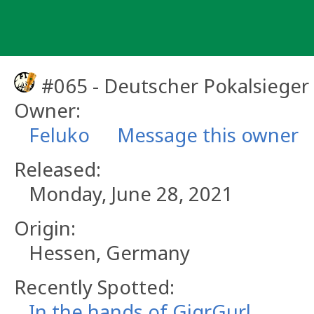
Skip
to
content
#065 - Deutscher Pokalsieger
Owner:
Feluko
Message this owner
Released:
Monday, June 28, 2021
Origin:
Hessen, Germany
Recently Spotted:
In the hands of GigrGurl.