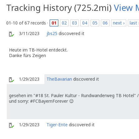
Tracking History (725.2mi)
View 
01-10 of 67 records ·
01
02
03
04
05
06
next ›
last 
3/11/2023
jbs25
discovered it
Heute im TB-Hotel entdeckt.
Danke fürs Zeigen
1/29/2023
TheBavarian
discovered it
gesehen im "#18 St. Pauler Kultur - Rundwanderweg TB Hotel"
und sorry: #FCBayernForever 😉
1/29/2023
Tiger-Ente
discovered it