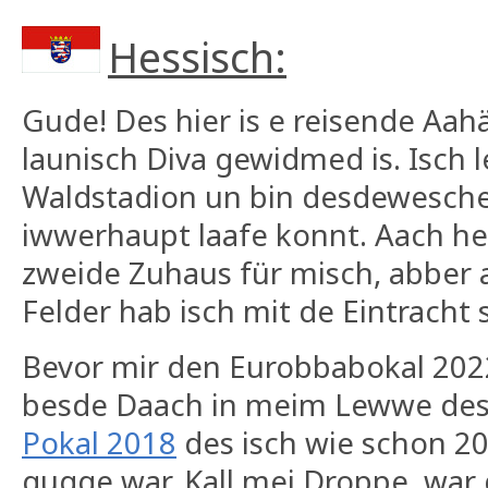
Hessisch:
Gude! Des hier is e reisende Aa
launisch Diva gewidmed is. Isch 
Waldstadion un bin desdewesche 
iwwerhaupt laafe konnt. Aach heu
zweide Zuhaus für misch, abber
Felder hab isch mit de Eintracht
Bevor mir den Eurobbabokal 20
besde Daach in meim Lewwe de
Pokal 2018
des isch wie schon 20
gugge war. Kall mei Droppe, war 