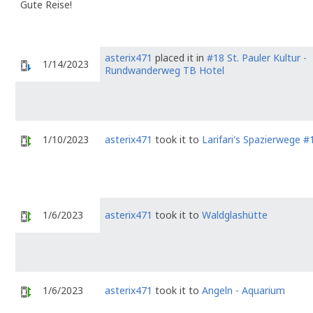
Gute Reise!
asterix471
placed it in
#18 St. Pauler Kultur -
1/14/2023
Rundwanderweg TB Hotel
1/10/2023
asterix471
took it to
Larifari's Spazierwege #
1/6/2023
asterix471
took it to
Waldglashütte
1/6/2023
asterix471
took it to
Angeln - Aquarium