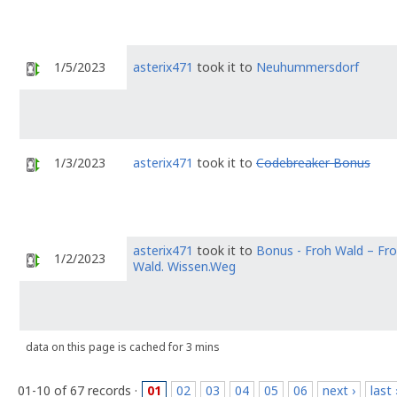
1/5/2023
asterix471
took it to
Neuhummersdorf
1/3/2023
asterix471
took it to
Codebreaker Bonus
asterix471
took it to
Bonus - Froh Wald – Fro
1/2/2023
Wald. Wissen.Weg
data on this page is cached for 3 mins
01-10 of 67 records ·
01
02
03
04
05
06
next ›
last 