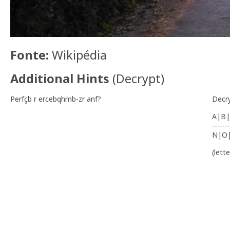
Fonte:
Wikipédia
Additional Hints
(
Decrypt
)
Perfçb r ercebqhmb-zr anf?
Decr
A|B|
-------
N|O
(lett