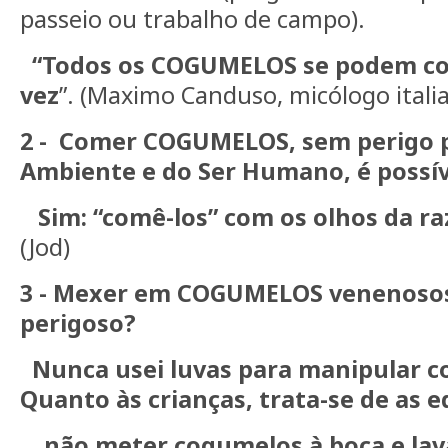
passeio ou trabalho de campo).
“Todos os COGUMELOS se podem co
vez
”. (Maximo Canduso, micólogo itali
2 -
Comer COGUMELOS, sem perigo p
Ambiente e do Ser Humano, é poss
Sim: “comê-los” com os olhos da ra
(Jod)
3 - Mexer em COGUMELOS venenosos
perigos
Nunca usei luvas para manipular c
Quanto às crianças, trata-se de as 
não meter cogumelos à boca e lava