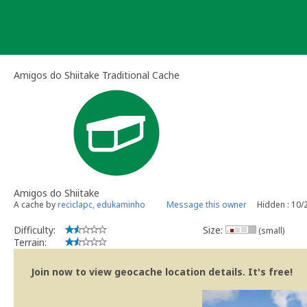
Skip
to
content
Amigos do Shiitake Traditional Cache
Amigos do Shiitake
A cache by
reciclapc, edukaminho
Message this owner
Hidden : 10/
Difficulty:
Size:
(small)
Terrain:
Join now to view geocache location details. It's free!