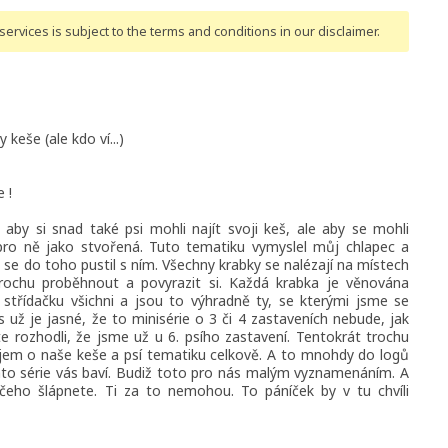
ervices is subject to the terms and conditions
in our disclaimer
.
keše (ale kdo ví...)
 !
aby si snad také psi mohli najít svoji keš, ale aby se mohli
 pro ně jako stvořená. Tuto tematiku vymyslel můj chlapec a
em se do toho pustil s ním. Všechny krabky se nalézají na místech
ochu proběhnout a povyrazit si. Každá krabka je věnována
řídačku všichni a jsou to výhradně ty, se kterými jsme se
s už je jasné, že to minisérie o 3 či 4 zastaveních nebude, jak
te rozhodli, že jsme už u 6. psího zastavení. Tentokrát trochu
ájem o naše keše a psí tematiku celkově. A to mnohdy do logů
tato série vás baví. Budiž toto pro nás malým vyznamenáním. A
čeho šlápnete. Ti za to nemohou. To páníček by v tu chvíli