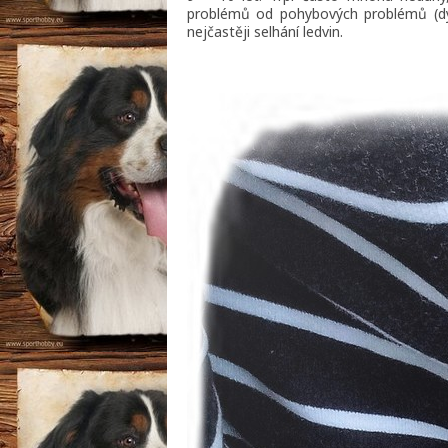
problémů od pohybových problémů (dysp
nejčastěji selhání ledvin.