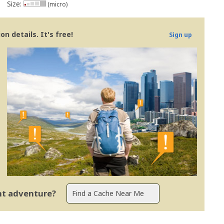
Size:
(micro)
n details. It's free!
Sign up
ent adventure?