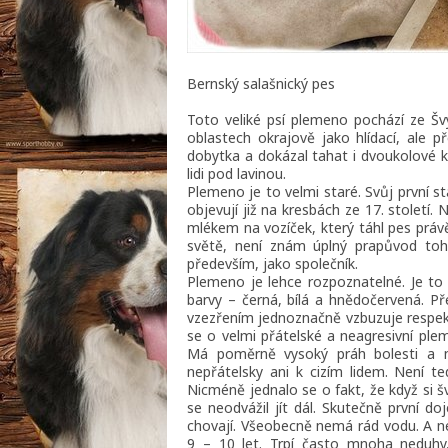
Bernský salašnický pes
Toto veliké psí plemeno pochází ze Šv
oblastech okrajově jako hlídací, ale 
dobytka a dokázal tahat i dvoukolové k
lidi pod lavinou.
Plemeno je to velmi staré. Svůj první st
objevují již na kresbách ze 17. století.
mlékem na vozíček, který táhl pes prá
světě, není znám úplný prapůvod toh
především, jako společník.
Plemeno je lehce rozpoznatelné. Je to 
barvy – černá, bílá a hnědočervená. P
vzezřením jednoznačně vzbuzuje respekt.
se o velmi přátelské a neagresivní ple
Má poměrně vysoký práh bolesti a n
nepřátelsky ani k cizím lidem. Není te
Nicméně jednalo se o fakt, že když si 
se neodvážil jít dál. Skutečně první doj
chovají. Všeobecně nemá rád vodu. A ne
9 – 10 let. Trpí často mnoha neduhy