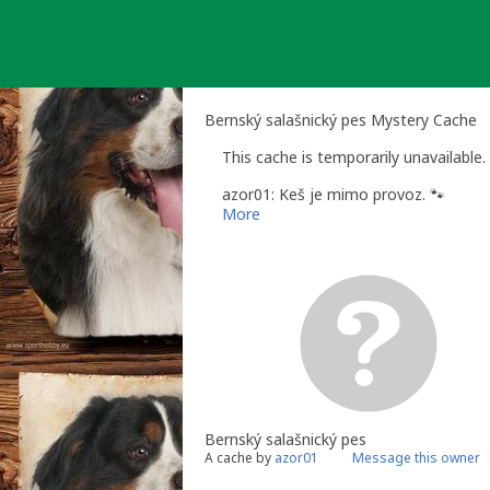
Skip
to
content
Bernský salašnický pes Mystery Cache
This cache is temporarily unavailable.
azor01: Keš je mimo provoz. 🐾
More
Bernský salašnický pes
A cache by
azor01
Message this owner