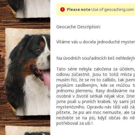
Please note
Use of geocaching.com s
Geocache Description:
Vítáme vás u docela jednoduché mystery 
Na úvodních souřadnicích keš nehledejte
Tato série nebyla založena za účelem, 
odlovu zúčastnit. Jsou to totiž místa
musím říci, že se mi to zalíbilo, tak js
pejskům zaslíbeným, kde se můžou tr
jednomu plemenu. Rasy dodáváme na st
osobně v životě setkali nějak více. Dne
jsme psali u prvních krabek. Vy sami js
mysteriózního. Opravdu nás těší váš z
píštete, že psi ani moc nemusíte, ale 
nezlobte se na psi, když občas do ně
potřeboval za uši !