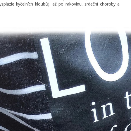
lazie kyčelních kloubů), až po rakovinu, srdeční choroby a