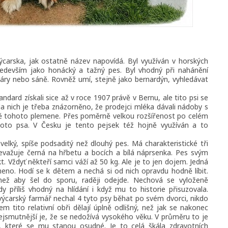
ýcarska, jak ostatně název napovídá. Byl využíván v horských
především jako honácký a tažný pes. Byl vhodný při nahánění
áry nebo sáně. Rovněž umí, stejně jako bernardýn, vyhledávat
andard získali sice až v roce 1907 právě v Bernu, ale tito psi se
 Na nich je třeba znázorněno, že prodejci mléka dávali nádoby s
vě tohoto plemene. Přes poměrně velkou rozšířenost po celém
oto psa. V Česku je tento pejsek též hojně využíván a to
velký, spíše podsaditý než dlouhý pes. Má charakteristické tři
řevažuje černá na hřbetu a bocích a bílá náprsenka. Pes svým
 Vždyť někteří samci váží až 50 kg. Ale je to jen dojem. Jedná
meno. Hodí se k dětem a nechá si od nich opravdu hodně líbit.
ež aby šel do sporu, raději odejde. Nechová se vyloženě
dy příliš vhodný na hlídání i když mu to historie přisuzovala.
švýcarský farmář nechal 4 tyto psy běhat po svém dvorci, nikdo
em tito relativní obři dělají úplně odlišný, než jak se nakonec
jsmutnější je, že se nedožívá vysokého věku. V průměru to je
, které se mu stanou osudné. Je to celá škála zdravotních