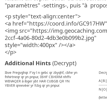
"paramètres" -settings-, puis "à propos
<p style="text-align:center">
<a href="https://coord.info/GC917HW
<img src="https://img.geocaching.co
2ccf-4a06-80d2-4db3e0b099b2.jpg"
style="width:400px" /></a>
</p>
Additional Hints
(
Decrypt
)
Ibve Pregvghqr. F'vy l n gebc qr zbyqhf, cbhe yn
Decr
fnhirtneqr qr yn pnpur, IBHF CBHIRM nhffv
A|B|
WBVAQER à ibger ybt HAR CUBGB QR YN
-------
YBVER qreevèer yr fcbg qr yn pnpur.
N|O
(lett