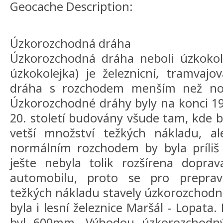
Geocache Description:
Úzkorozchodná dráha
Úzkorozchodná dráha neboli úzkokol
úzkokolejka) je železnicní, tramvajo
dráha s rozchodem menším než no
Úzkorozchodné dráhy byly na konci 19.
20. století budovány všude tam, kde b
vetší množství težkých nákladu, al
normálním rozchodem by byla príliš
ješte nebyla tolik rozšírena dopra
automobilu, proto se pro prepra
težkých nákladu stavely úzkorozchodné
byla i lesní železnice Maršál - Lopata.
byl 600mm. Výhodou úzkorozchodn