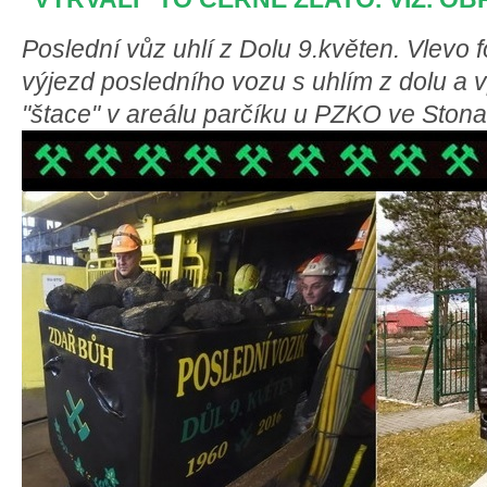
Poslední vůz uhlí z Dolu 9.květen. Vlevo 
výjezd posledního vozu s uhlím z dolu a
"štace" v areálu parčíku u PZKO ve Stona