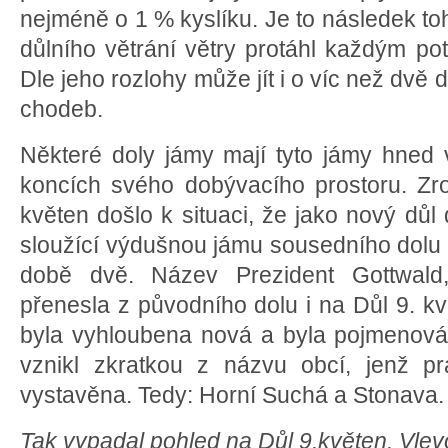
nejméně o 1 % kyslíku. Je to následek t
důlního větrání větry protáhl každým p
Dle jeho rozlohy může jít i o víc než dvě 
chodeb.
Některé doly jámy mají tyto jámy hned 
koncích svého dobývacího prostoru. Zr
květen došlo k situaci, že jako nový důl
sloužící výdušnou jámu sousedního dolu G
době dvě. Název Prezident Gottwald,
přenesla z původního dolu i na Důl 9. k
byla vyhloubena nová a byla pojmenov
vznikl zkratkou z názvu obcí, jenž pr
vystavěna. Tedy: Horní Suchá a Stonava.
Tak vypadal pohled na Důl 9.květen. Vlev