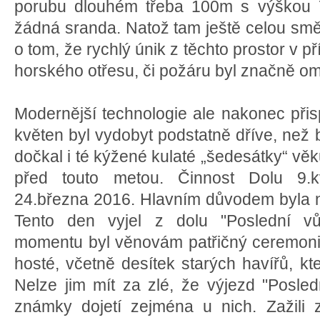
porubu dlouhém třeba 100m s výškou 
žádná sranda. Natož tam ještě celou sm
o tom, že rychlý únik z těchto prostor v p
horského otřesu, či požáru byl značně o
Modernější technologie ale nakonec přisp
květen byl vydobyt podstatně dříve, než
dočkal i té kýžené kulaté „šedesátky“ věku
před touto metou. Činnost Dolu 9.
24.března 2016. Hlavním důvodem byla ner
Tento den vyjel z dolu "Poslední vů
momentu byl věnovám patřičný ceremoniá
hosté, včetně desítek starých havířů, kteř
Nelze jim mít za zlé, že výjezd "Posled
známky dojetí zejména u nich. Zažili 