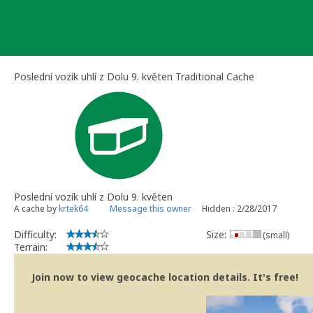
Skip
to
content
Poslední vozík uhlí z Dolu 9. květen Traditional Cache
Poslední vozík uhlí z Dolu 9. květen
A cache by
krtek64
Message this owner
Hidden : 2/28/2017
Difficulty:
Size:
(small)
Terrain:
Join now to view geocache location details. It's free!