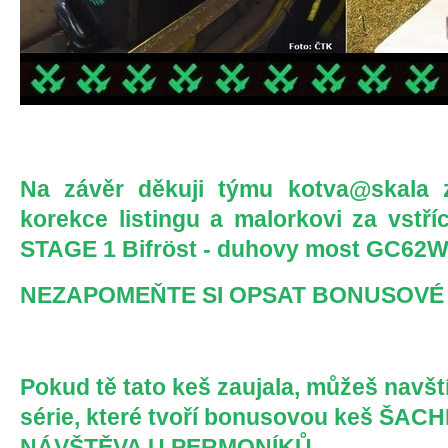
Na závěr děkuji týmu kotva@skala 
korekce listingu a malorkovi za vstří
STAGE 1 Bifröst - duhovy most
GC62W
NEZAPOMEŇTE SI OPSAT BONUSOVÉ 
Pokud tě tato keš zaujala, můžeš navští
série, které tvoří bonusovou keš
ŠACHE
NÁVŠTĚVA U PERMONÍKŮ