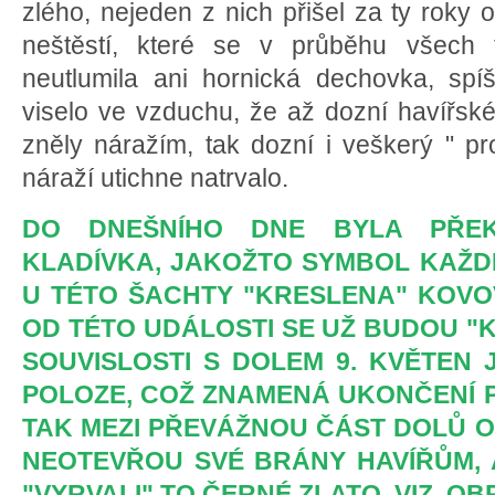
zlého, nejeden z nich přišel za ty rok
neštěstí, které se v průběhu všech 
neutlumila ani hornická dechovka, spí
viselo ve vzduchu, že až dozní havířské
zněly náražím, tak dozní i veškerý " pr
náraží utichne natrvalo.
DO DNEŠNÍHO DNE BYLA PŘEK
KLADÍVKA, JAKOŽTO SYMBOL KAŽD
U TÉTO ŠACHTY "KRESLENA" KOVO
OD TÉTO UDÁLOSTI SE UŽ BUDOU "K
SOUVISLOSTI S DOLEM 9. KVĚTEN
POLOZE, COŽ ZNAMENÁ UKONČENÍ P
TAK MEZI PŘEVÁŽNOU ČÁST DOLŮ O
NEOTEVŘOU SVÉ BRÁNY HAVÍŘŮM, 
"VYRVALI" TO ČERNÉ ZLATO. VIZ. OBR