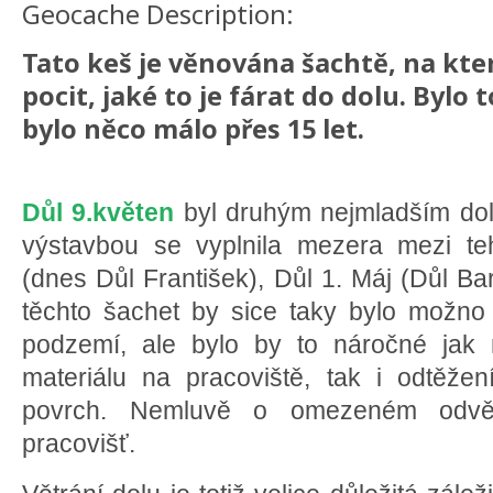
Geocache Description:
Tato keš je věnována šachtě, na kte
pocit, jaké to je fárat do dolu. Bylo t
bylo něco málo přes 15 let.
Důl 9.květen
byl druhým nejmladším do
výstavbou se vyplnila mezera mezi teh
(dnes Důl František), Důl 1. Máj (Důl 
těchto šachet by sice taky bylo možno
podzemí, ale bylo by to náročné jak
materiálu na pracoviště, tak i odtěže
povrch. Nemluvě o omezeném odvětr
pracovišť.