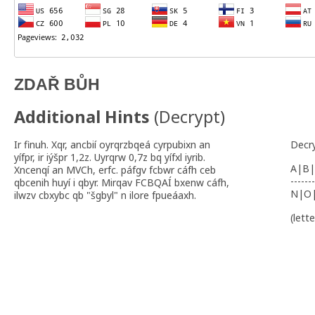
ZDAŘ BŮH
Additional Hints
(
Decrypt
)
Ir finuh. Xqr, ancbií oyrqrzbqeá cyrpubixn an
Decr
yífpr, ir iýšpr 1,2z. Uyrqrw 0,7z bq yífxl iyrib.
A|B|
Xncenqí an MVCh, erfc. páfgv fcbwr cáfh ceb
-------
qbcenih huyí i qbyr. Mirqav FCBQAÍ bxenw cáfh,
N|O
ilwzv cbxybc qb "šgbyl" n ilore fpueáaxh.
(lett