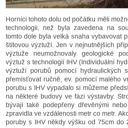
Horníci tohoto dolu od počátku měli možn
technologii, než byla zavedena na so
tomto dole byla velká snaha vybavovat
štítovou výztuží. Jen v nejnutnějších příp
výztuže neumožnovaly geologické pod
výztuž s technologií IHV (Individuální hyd
výztuží porubů pomocí hydraulických st
přemísťovat ručně, ev. pomocí malého v
porubu s IHV vypadalo si můžeme předst
na některé budovy ve fázi výstavby. St
bývají také podepřeny dřevěnými nebo
zpravidla ve vzdálenosti metr co metr. Ako
poruby s IHV někdy výšku od 75cm do 