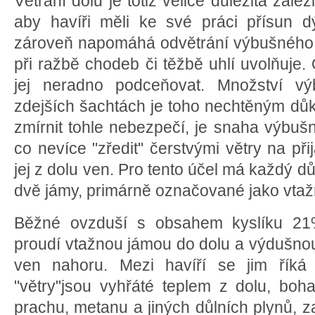
Větrání dolu je totiž velice důležitá zále
aby havíři měli ke své práci přísun d
zároveň napomáhá odvětrání výbušného 
při ražbě chodeb či těžbě uhlí uvolňuje
jej neradno podceňovat. Množství vý
zdejších šachtách je toho nechtěným dů
zmírnit tohle nebezpečí, je snaha výbu
co nevíce "zředit" čerstvými větry na př
jej z dolu ven. Pro tento účel má každý 
dvě jámy, primárně označované jako vta
Běžné ovzduší s obsahem kyslíku 21%
proudí vtažnou jámou do dolu a výdušnou
ven nahoru. Mezi havíří se jim říká 
"větry"jsou vyhřáté teplem z dolu, boh
prachu, metanu a jiných důlních plynů, z