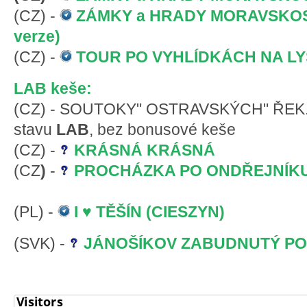
(CZ) -
ZÁMKY a HRADY MORAVSKOS
verze)
(CZ) -
TOUR PO VYHLÍDKÁCH NA L
LAB keše:
(CZ) - SOUTOKY" OSTRAVSKÝCH" ŘEK....
stavu
LAB
, bez bonusové keše
(CZ) -
KRÁSNÁ KRÁSNÁ
(CZ
)
-
PROCHÁZKA PO ONDŘEJNÍK
(PL) -
I
♥
TĚŠÍN (CIESZYN)
(SVK) -
JÁNOŠÍKOV ZABUDNUTÝ P