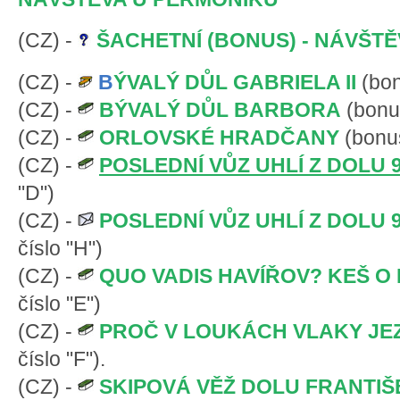
(CZ) -
ŠACHETNÍ (BONUS) - NÁVŠT
(CZ) -
B
ÝVALÝ DŮL GABRIELA II
(bon
(CZ) -
BÝVALÝ DŮL BARBORA
(bonus
(CZ) -
ORLOVSKÉ HRADČANY
(bonus
(CZ) -
POSLEDNÍ VŮZ UHLÍ Z DOLU 
"D")
(CZ) -
POSLEDNÍ VŮZ UHLÍ Z DOLU 9
číslo "H")
(CZ) -
QUO VADIS HAVÍŘOV? KEŠ O
číslo "E")
(CZ) -
PROČ V LOUKÁCH VLAKY JE
číslo "F").
(CZ) -
SKIPOVÁ VĚŽ DOLU FRANTIŠ