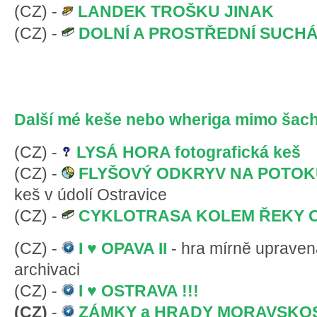
(CZ) -
LANDEK TROŠKU JINAK
(CZ) -
DOLNÍ A PROSTŘEDNÍ SUCHÁ -
Další mé keše nebo wheriga mimo šache
(CZ) -
LYSÁ HORA fotografická keš
(CZ) -
FLYŠOVÝ ODKRYV NA POTOK
keš v údolí Ostravice
(CZ) -
CYKLOTRASA KOLEM ŘEKY 
(CZ) -
I
♥
OPAVA II
- hra mírně upraven
archivaci
(CZ) -
I
♥
OSTRAVA !!!
(CZ)
-
ZÁMKY a HRADY MORAVSKO