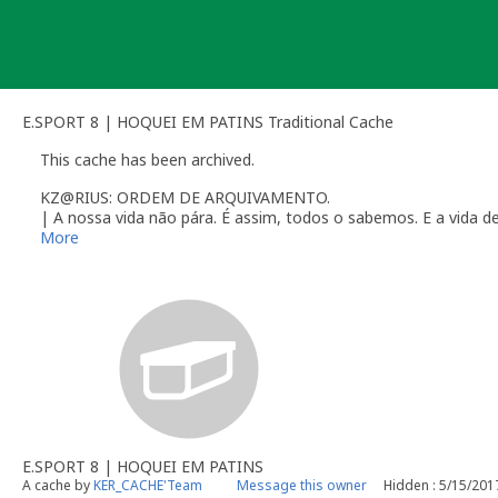
Skip
to
content
E.SPORT 8 | HOQUEI EM PATINS Traditional Cache
This cache has been archived.
KZ@RIUS: ORDEM DE ARQUIVAMENTO.
| A nossa vida não pára. É assim, todos o sabemos. E a vida
| Esta «recolhe-se» agora após ter cumprido a sua missão: D
More
história, vida e arquitectura da nossa
«Mui Nobre e Sempre Le
| Infelizmente, as constantes, repentinas e misteriosas «evap
de incómodos, e assim sendo nós deixamos-los descansados no qu
| Ficamos eternamente agradecidos pelas visitas recebidas!
| Entretanto a restante Évora agradece a sua visita!
🌟🌟🌟
KER_CACHE'Team
Family Geocaching
Funny Adventures, Great Moments, Giant Smiles ...
… Geocaching Together, Geocaching with Love ...
Forever!
by
KZ@RIUS | ERR_19 | GeoPutoGP
E.SPORT 8 | HOQUEI EM PATINS
A cache by
KER_CACHE'Team
Message this owner
Hidden : 5/15/201