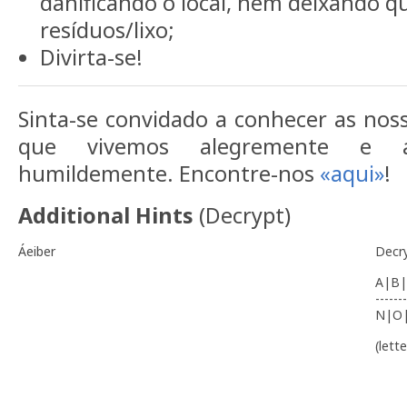
danificando o local, nem deixando q
resíduos/lixo;
Divirta-se!
Sinta-se convidado a conhecer as nos
que vivemos alegremente e 
humildemente. Encontre-nos
«aqui»
!
Additional Hints
(
Decrypt
)
Áeiber
Decr
A|B|
-------
N|O
(lett