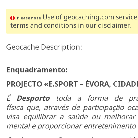
Use of geocaching.com services
Please note
terms and conditions
in our disclaimer
.
Geocache Description:
Enquadramento:
PROJECTO
«E.SPORT – ÉVORA, CIDA
É
Desporto
toda a forma de pra
física que, através de participação oc
visa equilibrar a saúde ou melhorar 
mental e proporcionar entretenimento a