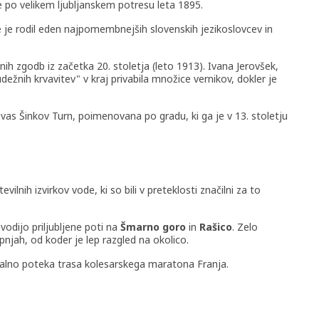
 po velikem ljubljanskem potresu leta 1895.
e je rodil eden najpomembnejših slovenskih jezikoslovcev in
ih zgodb iz začetka 20. stoletja (leto 1913). Ivana Jerovšek,
ežnih krvavitev" v kraj privabila množice vernikov, dokler je
i vas Šinkov Turn, poimenovana po gradu, ki ga je v 13. stoletju
vilnih izvirkov vode, ki so bili v preteklosti značilni za to
vodijo priljubljene poti na
Šmarno goro
in
Rašico
. Zelo
epnjah, od koder je lep razgled na okolico.
nalno poteka trasa kolesarskega maratona Franja.