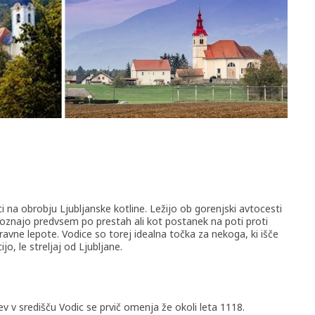
ci na obrobju Ljubljanske kotline. Ležijo ob gorenjski avtocesti
poznajo predvsem po prestah ali kot postanek na poti proti
aravne lepote. Vodice so torej idealna točka za nekoga, ki išče
o, le streljaj od Ljubljane.
v v središču Vodic se prvič omenja že okoli leta 1118.