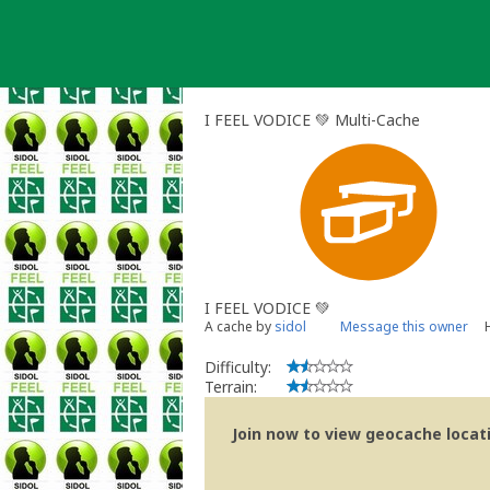
Skip
to
content
I FEEL VODICE 💚 Multi-Cache
I FEEL VODICE 💚
A cache by
sidol
Message this owner
Difficulty:
Terrain:
Join now to view geocache locatio