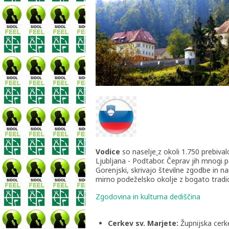
Vodice
so naselje
z okoli 1.750 prebival
Ljubljana - Podtabor. Čeprav jih mnogi 
Gorenjski, skrivajo številne zgodbe in n
mirno podeželsko okolje z bogato tradicij
Zgodovina in kulturna dediščina
Cerkev sv. Marjete:
Župnijska cerke