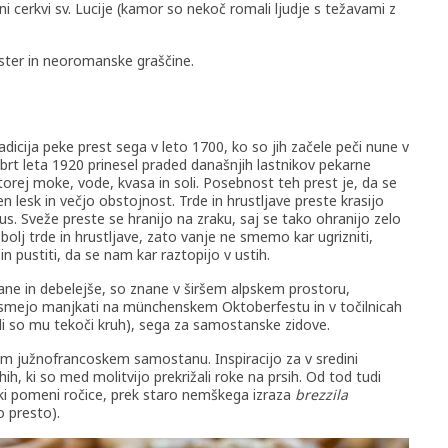
i cerkvi sv. Lucije (kamor so nekoč romali ljudje s težavami z
ter in neoromanske graščine.
adicija peke prest sega v leto 1700, ko so jih začele peči nune v
rt leta 1920 prinesel praded današnjih lastnikov pekarne
torej moke, vode, kvasa in soli. Posebnost teh prest je, da se
n lesk in večjo obstojnost. Trde in hrustljave preste krasijo
 okus. Sveže preste se hranijo na zraku, saj se tako ohranijo zelo
bolj trde in hrustljave, zato vanje ne smemo kar ugrizniti,
 pustiti, da se nam kar raztopijo v ustih.
ane in debelejše, so znane v širšem alpskem prostoru,
 smejo manjkati na münchenskem Oktoberfestu in v točilnicah
kli so mu tekoči kruh), sega za samostanske zidove.
em južnofrancoskem samostanu. Inspiracijo za v sredini
hih, ki so med molitvijo prekrižali roke na prsih. Od tod tudi
 ki pomeni ročice, prek staro nemškega izraza
brezzila
o presto).