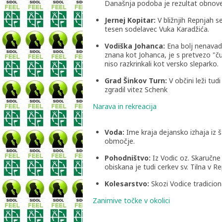
Današnja podoba je rezultat obnove
Jernej Kopitar:
V bližnjih Repnjah s
tesen sodelavec Vuka Karadžića.
Vodiška Johanca:
Ena bolj nenavadn
znana kot Johanca, je s pretvezo "čud
niso razkrinkali kot versko sleparko.
Grad Šinkov Turn:
V občini leži tud
zgradil vitez Schenk
Narava in rekreacija
Voda:
Ime kraja dejansko izhaja iz šte
območje.
Pohodništvo:
Iz Vodic oz. Skaručne 
obiskana je tudi cerkev sv. Tilna v R
Kolesarstvo:
Skozi Vodice tradicio
Zanimive točke v okolici