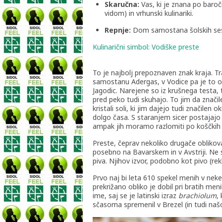
Skaručna:
Vas, ki je znana po baročn
vidom) in vrhunski kulinariki.
Repnje:
Dom samostana šolskih ses
Kulinarični simbol: Vodiške preste
To je najbolj prepoznaven znak kraja. Tr
samostanu Adergas, v Vodice pa je to ob
Jagodic. Narejene so iz krušnega testa, 
pred peko tudi skuhajo. To jim da značile
kristali soli, ki jim dajejo tudi značilen
dolgo časa. S staranjem sicer postajajo 
ampak jih moramo razlomiti po koščkih in
Preste, čeprav nekoliko drugače oblikov
posebno na Bavarskem in v Avstriji. Ne
piva. Njihov izvor, podobno kot pivo (re
Prvo naj bi leta 610 spekel menih v nek
prekrižano obliko je dobil pri bratih meni
ime, saj se je latinski izraz
brachiolum
,
sčasoma spremenil v Brezel (in tudi naš