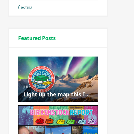
Čeština
Featured Posts
JULY 27, 2026
Light up the map this International Geoc...