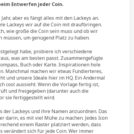
eim Entwerfen jeder Coin.
ahr, aber es fängt alles mit den Lackeys an.
le Lackeys wir auf die Coin mit draufbringen.
ch, wie große die Coin sein muss und ob wir
 müssen, um genügend Platz zu haben.
stgelegt habe, probiere ich verschiedene
raus, was am besten passt. Zusammengefügte
Kompass, Buch oder Karte. Inspirationen hole
kann. Manchmal machen wir etwas Fundierteres,
ieht und unsere Ideale hier im HQ. Ein Andermal
ch cool aussieht. Wenn die Vorlage fertig ist,
üft und freigegeben (darunter auch die
 sie fertiggestellt wird.
ons der Lackeys und ihre Namen anzuordnen. Das
ller darin, es mit viel Mühe zu machen. Jedes Icon
echend einem Raster platziert werden, dass
s verändert sich für jede Coin. Wer immer