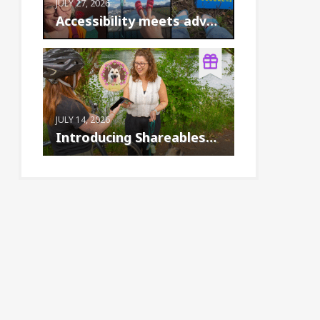
JULY 27, 2026
Accessibility meets adventure: the Birke...
JULY 14, 2026
Introducing Shareables™: A new way to cr...