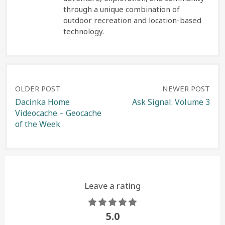
through a unique combination of
outdoor recreation and location-based
technology.
Post
OLDER POST
NEWER POST
Dacinka Home
Ask Signal: Volume 3
Videocache – Geocache
navigation
of the Week