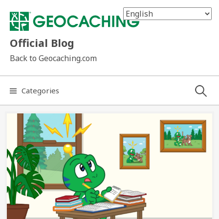
Skip
to
content
Official Blog
Back to Geocaching.com
Search
Categories
for: